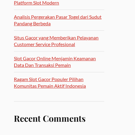
Platform Slot Modern
Analisis Pergerakan Pasar Togel dari Sudut
Pandang Berbeda
Situs Gacor yang Memberikan Pelayanan
Customer Service Profesional
Slot Gacor Online Menjamin Keamanan
Data Dan Transaksi Pemain
Ragam Slot Gacor Populer Pilihan
Komunitas Pemain Aktif Indonesia
Recent Comments