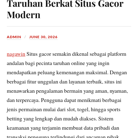
Taruhan Berkat Situs Gacor
Modern
ADMIN
JUNE 30, 2026
nagawin
Situs gacor semakin dikenal sebagai platform
andalan bagi pecinta taruhan online yang ingin
mendapatkan peluang kemenangan maksimal. Dengan
berbagai fitur unggulan dan layanan terbaik, situs ini
menawarkan pengalaman bermain yang aman, nyaman,
dan terpercaya. Pengguna dapat menikmati berbagai
jenis permainan mulai dari slot, togel, hingga sports
betting yang lengkap dan mudah diakses. Sistem
keamanan yang terjamin membuat data pribadi dan
transaksi pengguna terlindungi dari ancaman pihak