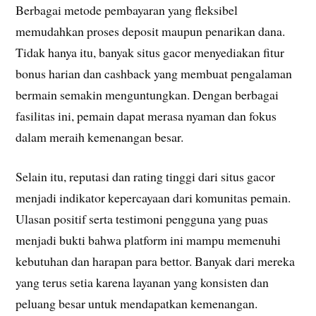
Berbagai metode pembayaran yang fleksibel
memudahkan proses deposit maupun penarikan dana.
Tidak hanya itu, banyak situs gacor menyediakan fitur
bonus harian dan cashback yang membuat pengalaman
bermain semakin menguntungkan. Dengan berbagai
fasilitas ini, pemain dapat merasa nyaman dan fokus
dalam meraih kemenangan besar.
Selain itu, reputasi dan rating tinggi dari situs gacor
menjadi indikator kepercayaan dari komunitas pemain.
Ulasan positif serta testimoni pengguna yang puas
menjadi bukti bahwa platform ini mampu memenuhi
kebutuhan dan harapan para bettor. Banyak dari mereka
yang terus setia karena layanan yang konsisten dan
peluang besar untuk mendapatkan kemenangan.