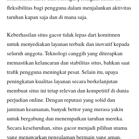
fleksibilitas bagi pengguna dalam menjalankan aktivitas
taruhan kapan saja dan di mana saja.
Keberhasilan situs gacor tidak lepas dari komitmen
untuk menyediakan layanan terbaik dan inovatif kepada
seluruh anggota. Teknologi canggih yang diterapkan
memastikan kelancaran dan stabilitas situs, bahkan saat
trafik pengguna meningkat pesat. Selain itu, upaya
peningkatan kualitas layanan secara berkelanjutan
membuat situs ini tetap relevan dan kompetitif di dunia
perjudian online. Dengan reputasi yang solid dan
jaminan keamanan, banyak bettor yang merasa yakin
untuk bergabung dan menempatkan taruhan mereka.
Secara keseluruhan, situs gacor menjadi pilihan utama
yang menawarkan pengalaman bermain yang aman,