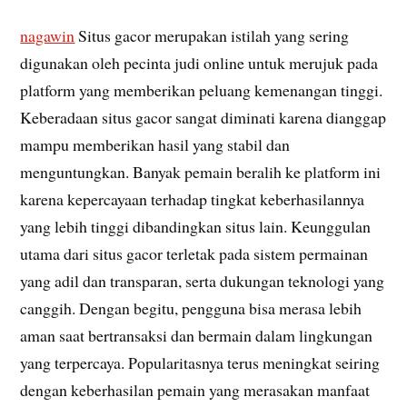
nagawin
Situs gacor merupakan istilah yang sering
digunakan oleh pecinta judi online untuk merujuk pada
platform yang memberikan peluang kemenangan tinggi.
Keberadaan situs gacor sangat diminati karena dianggap
mampu memberikan hasil yang stabil dan
menguntungkan. Banyak pemain beralih ke platform ini
karena kepercayaan terhadap tingkat keberhasilannya
yang lebih tinggi dibandingkan situs lain. Keunggulan
utama dari situs gacor terletak pada sistem permainan
yang adil dan transparan, serta dukungan teknologi yang
canggih. Dengan begitu, pengguna bisa merasa lebih
aman saat bertransaksi dan bermain dalam lingkungan
yang terpercaya. Popularitasnya terus meningkat seiring
dengan keberhasilan pemain yang merasakan manfaat