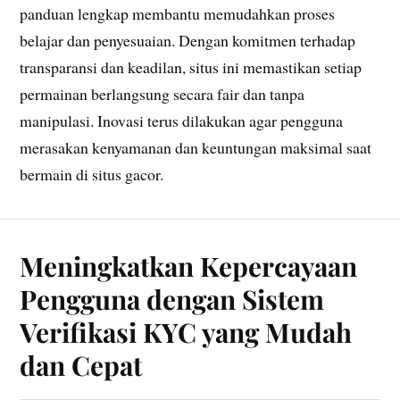
panduan lengkap membantu memudahkan proses
belajar dan penyesuaian. Dengan komitmen terhadap
transparansi dan keadilan, situs ini memastikan setiap
permainan berlangsung secara fair dan tanpa
manipulasi. Inovasi terus dilakukan agar pengguna
merasakan kenyamanan dan keuntungan maksimal saat
bermain di situs gacor.
Meningkatkan Kepercayaan
Pengguna dengan Sistem
Verifikasi KYC yang Mudah
dan Cepat