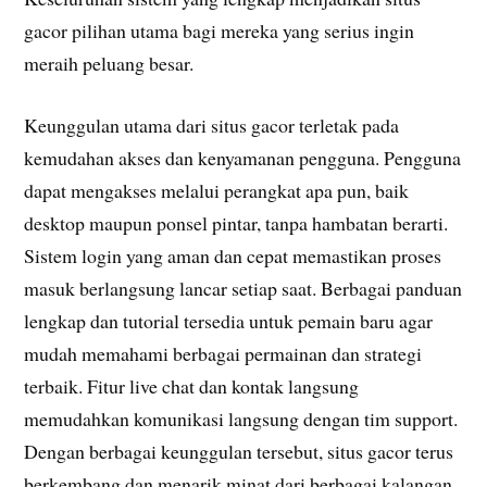
gacor pilihan utama bagi mereka yang serius ingin
meraih peluang besar.
Keunggulan utama dari situs gacor terletak pada
kemudahan akses dan kenyamanan pengguna. Pengguna
dapat mengakses melalui perangkat apa pun, baik
desktop maupun ponsel pintar, tanpa hambatan berarti.
Sistem login yang aman dan cepat memastikan proses
masuk berlangsung lancar setiap saat. Berbagai panduan
lengkap dan tutorial tersedia untuk pemain baru agar
mudah memahami berbagai permainan dan strategi
terbaik. Fitur live chat dan kontak langsung
memudahkan komunikasi langsung dengan tim support.
Dengan berbagai keunggulan tersebut, situs gacor terus
berkembang dan menarik minat dari berbagai kalangan,