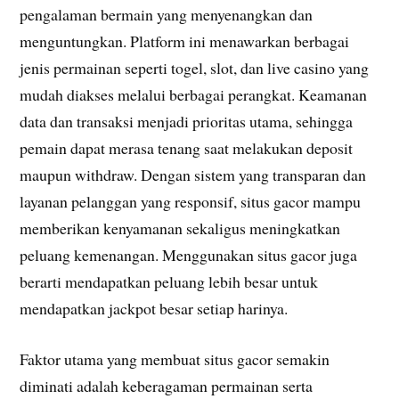
pengalaman bermain yang menyenangkan dan
menguntungkan. Platform ini menawarkan berbagai
jenis permainan seperti togel, slot, dan live casino yang
mudah diakses melalui berbagai perangkat. Keamanan
data dan transaksi menjadi prioritas utama, sehingga
pemain dapat merasa tenang saat melakukan deposit
maupun withdraw. Dengan sistem yang transparan dan
layanan pelanggan yang responsif, situs gacor mampu
memberikan kenyamanan sekaligus meningkatkan
peluang kemenangan. Menggunakan situs gacor juga
berarti mendapatkan peluang lebih besar untuk
mendapatkan jackpot besar setiap harinya.
Faktor utama yang membuat situs gacor semakin
diminati adalah keberagaman permainan serta