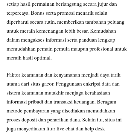
setiap hasil permainan berlangsung secara jujur dan
terpercaya. Bonus serta promosi menarik selalu
diperbarui secara rutin, memberikan tambahan peluang
untuk meraih kemenangan lebih besar. Kemudahan
dalam mengakses informasi serta panduan lengkap
memudahkan pemain pemula maupun profesional untuk
meraih hasil optimal.
Faktor keamanan dan kenyamanan menjadi daya tarik
utama dari situs gacor. Penggunaan enkripsi data dan
sistem keamanan mutakhir menjaga kerahasiaan
informasi pribadi dan transaksi keuangan. Beragam
metode pembayaran yang disediakan memudahkan
proses deposit dan penarikan dana. Selain itu, situs ini
juga menyediakan fitur live chat dan help desk