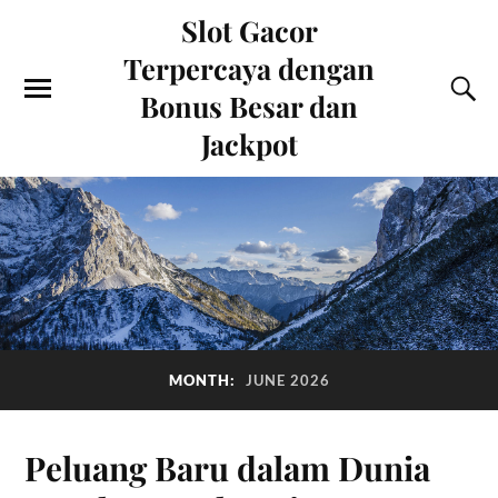
Slot Gacor
Terpercaya dengan
Bonus Besar dan
Jackpot
MONTH:
JUNE 2026
Peluang Baru dalam Dunia