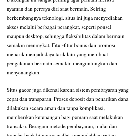
nyaman dan percaya diri saat bermain. Seiring
berkembangnya teknologi, situs ini juga menyediakan
akses melalui berbagai perangkat, seperti ponsel
maupun desktop, sehingga fleksibilitas dalam bermain
semakin meningkat. Fitur-fitur bonus dan promosi
menarik menjadi daya tarik lain yang membuat
pengalaman bermain semakin menguntungkan dan
menyenangkan.
Situs gacor juga dikenal karena sistem pembayaran yang
cepat dan transparan. Proses deposit dan penarikan dana
dilakukan secara aman dan tanpa komplikasi,
memberikan ketenangan bagi pemain saat melakukan
transaksi. Beragam metode pembayaran, mulai dari
transfer bank hingga e-wallet, memudahkan setiap