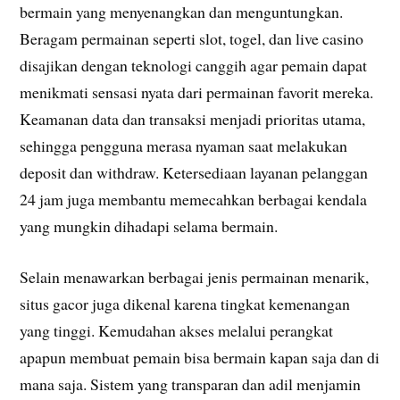
bermain yang menyenangkan dan menguntungkan.
Beragam permainan seperti slot, togel, dan live casino
disajikan dengan teknologi canggih agar pemain dapat
menikmati sensasi nyata dari permainan favorit mereka.
Keamanan data dan transaksi menjadi prioritas utama,
sehingga pengguna merasa nyaman saat melakukan
deposit dan withdraw. Ketersediaan layanan pelanggan
24 jam juga membantu memecahkan berbagai kendala
yang mungkin dihadapi selama bermain.
Selain menawarkan berbagai jenis permainan menarik,
situs gacor juga dikenal karena tingkat kemenangan
yang tinggi. Kemudahan akses melalui perangkat
apapun membuat pemain bisa bermain kapan saja dan di
mana saja. Sistem yang transparan dan adil menjamin