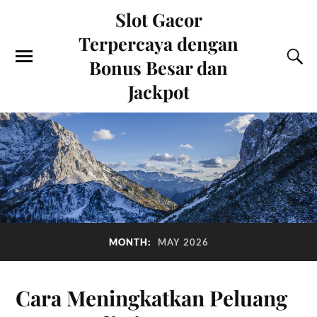
Slot Gacor
Terpercaya dengan
Bonus Besar dan
Jackpot
MONTH:
MAY 2026
Cara Meningkatkan Peluang