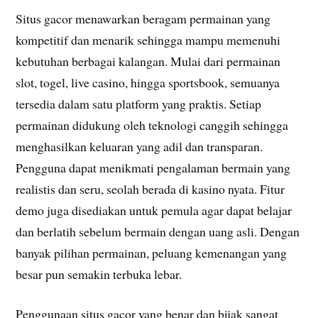
Situs gacor menawarkan beragam permainan yang
kompetitif dan menarik sehingga mampu memenuhi
kebutuhan berbagai kalangan. Mulai dari permainan
slot, togel, live casino, hingga sportsbook, semuanya
tersedia dalam satu platform yang praktis. Setiap
permainan didukung oleh teknologi canggih sehingga
menghasilkan keluaran yang adil dan transparan.
Pengguna dapat menikmati pengalaman bermain yang
realistis dan seru, seolah berada di kasino nyata. Fitur
demo juga disediakan untuk pemula agar dapat belajar
dan berlatih sebelum bermain dengan uang asli. Dengan
banyak pilihan permainan, peluang kemenangan yang
besar pun semakin terbuka lebar.
Penggunaan situs gacor yang benar dan bijak sangat