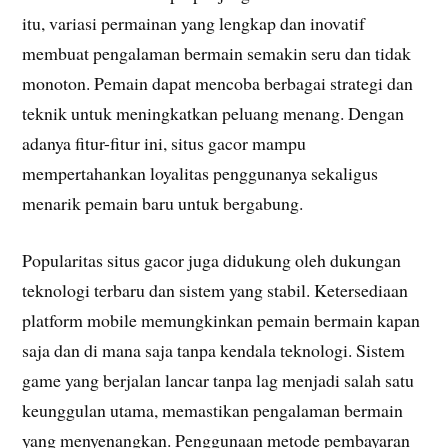
itu, variasi permainan yang lengkap dan inovatif
membuat pengalaman bermain semakin seru dan tidak
monoton. Pemain dapat mencoba berbagai strategi dan
teknik untuk meningkatkan peluang menang. Dengan
adanya fitur-fitur ini, situs gacor mampu
mempertahankan loyalitas penggunanya sekaligus
menarik pemain baru untuk bergabung.
Popularitas situs gacor juga didukung oleh dukungan
teknologi terbaru dan sistem yang stabil. Ketersediaan
platform mobile memungkinkan pemain bermain kapan
saja dan di mana saja tanpa kendala teknologi. Sistem
game yang berjalan lancar tanpa lag menjadi salah satu
keunggulan utama, memastikan pengalaman bermain
yang menyenangkan. Penggunaan metode pembayaran