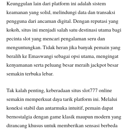
Keunggulan lain dari platform ini adalah sistem
keamanan yang solid, melindungi data dan transaksi
pengguna dari ancaman digital. Dengan reputasi yang
kokoh, situs ini menjadi salah satu destinasi utama bagi
pecinta slot yang mencari pengalaman seru dan
menguntungkan. Tidak heran jika banyak pemain yang
beralih ke Emaswangi sebagai opsi utama, mengingat
kenyamanan serta peluang besar meraih jackpot besar
semakin terbuka lebar.
Tak kalah penting, keberadaan situs slot777 online
semakin memperkuat daya tarik platform ini. Melalui
koneksi stabil dan antarmuka intuitif, pemain dapat
bernostalgia dengan game klasik maupun modern yang
dirancang khusus untuk memberikan sensasi berbeda