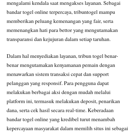
mengalami kendala saat mengakses layanan. Sebagai
bandar togel online terpercaya, tribuntogel mampu
memberikan peluang kemenangan yang fair, serta
memenangkan hati para bettor yang mengutamakan
transparansi dan kejujuran dalam setiap taruhan.
Dalam hal menyediakan layanan, tribun togel benar-
benar mengutamakan kenyamanan pemain dengan
menawarkan sistem transaksi cepat dan support
pelanggan yang responsif. Para pengguna dapat
melakukan berbagai aksi dengan mudah melalui
platform ini, termasuk melakukan deposit, penarikan
dana, serta cek hasil secara real-time. Keberadaan
bandar togel online yang kredibel turut menambah
kepercayaan masyarakat dalam memilih situs ini sebagai