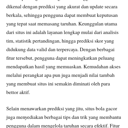
dikenal dengan prediksi yang akurat dan update secara
berkala, sehingga pengguna dapat membuat keputusan
yang tepat saat memasang taruhan. Keunggulan utama
dari situs ini adalah layanan lengkap mulai dari analisis
tim, statistik pertandingan, hingga prediksi skor yang
didukung data valid dan terpercaya. Dengan berbagai
fitur tersebut, pengguna dapat meningkatkan peluang
mendapatkan hasil yang memuaskan. Kemudahan akses
melalui perangkat apa pun juga menjadi nilai tambah
yang membuat situs ini semakin diminati oleh para
bettor aktif.
Selain menawarkan prediksi yang jitu, situs bola gacor
juga menyediakan berbagai tips dan trik yang membantu
pengguna dalam mengelola taruhan secara efektif. Fitur