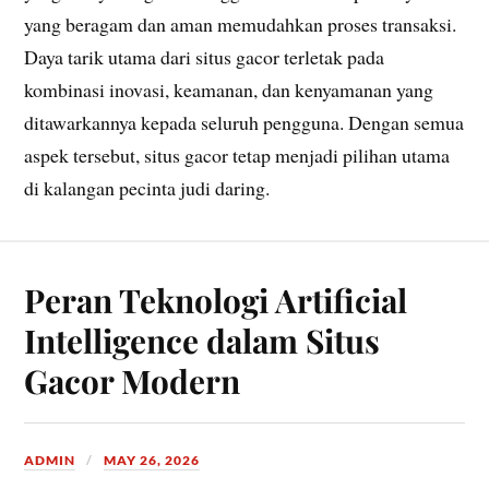
yang beragam dan aman memudahkan proses transaksi.
Daya tarik utama dari situs gacor terletak pada
kombinasi inovasi, keamanan, dan kenyamanan yang
ditawarkannya kepada seluruh pengguna. Dengan semua
aspek tersebut, situs gacor tetap menjadi pilihan utama
di kalangan pecinta judi daring.
Peran Teknologi Artificial
Intelligence dalam Situs
Gacor Modern
ADMIN
MAY 26, 2026