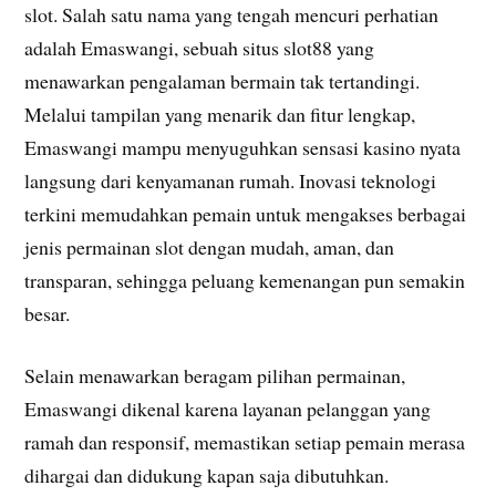
slot. Salah satu nama yang tengah mencuri perhatian
adalah Emaswangi, sebuah situs slot88 yang
menawarkan pengalaman bermain tak tertandingi.
Melalui tampilan yang menarik dan fitur lengkap,
Emaswangi mampu menyuguhkan sensasi kasino nyata
langsung dari kenyamanan rumah. Inovasi teknologi
terkini memudahkan pemain untuk mengakses berbagai
jenis permainan slot dengan mudah, aman, dan
transparan, sehingga peluang kemenangan pun semakin
besar.
Selain menawarkan beragam pilihan permainan,
Emaswangi dikenal karena layanan pelanggan yang
ramah dan responsif, memastikan setiap pemain merasa
dihargai dan didukung kapan saja dibutuhkan.