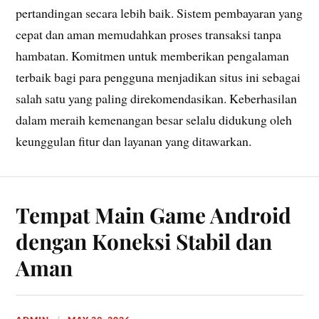
pertandingan secara lebih baik. Sistem pembayaran yang
cepat dan aman memudahkan proses transaksi tanpa
hambatan. Komitmen untuk memberikan pengalaman
terbaik bagi para pengguna menjadikan situs ini sebagai
salah satu yang paling direkomendasikan. Keberhasilan
dalam meraih kemenangan besar selalu didukung oleh
keunggulan fitur dan layanan yang ditawarkan.
Tempat Main Game Android
dengan Koneksi Stabil dan
Aman