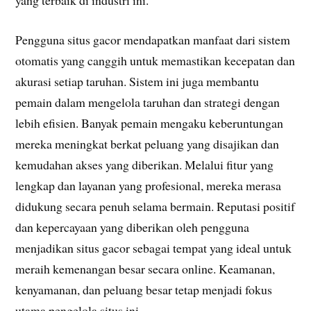
Pengguna situs gacor mendapatkan manfaat dari sistem
otomatis yang canggih untuk memastikan kecepatan dan
akurasi setiap taruhan. Sistem ini juga membantu
pemain dalam mengelola taruhan dan strategi dengan
lebih efisien. Banyak pemain mengaku keberuntungan
mereka meningkat berkat peluang yang disajikan dan
kemudahan akses yang diberikan. Melalui fitur yang
lengkap dan layanan yang profesional, mereka merasa
didukung secara penuh selama bermain. Reputasi positif
dan kepercayaan yang diberikan oleh pengguna
menjadikan situs gacor sebagai tempat yang ideal untuk
meraih kemenangan besar secara online. Keamanan,
kenyamanan, dan peluang besar tetap menjadi fokus
utama pengelola situs ini.