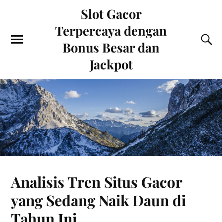
Slot Gacor
Terpercaya dengan
Bonus Besar dan
Jackpot
Analisis Tren Situs Gacor
yang Sedang Naik Daun di
Tahun Ini