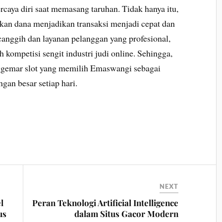
caya diri saat memasang taruhan. Tidak hanya itu,
kan dana menjadikan transaksi menjadi cepat dan
canggih dan layanan pelanggan yang profesional,
 kompetisi sengit industri judi online. Sehingga,
ggemar slot yang memilih Emaswangi sebagai
gan besar setiap hari.
NEXT
l
Peran Teknologi Artificial Intelligence
us
dalam Situs Gacor Modern