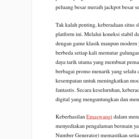
peluang besar meraih jackpot besar s
Tak kalah penting, keberadaan situs 
platform ini. Melalui koneksi stabil 
dengan game klasik maupun modern y
berbeda setiap kali memutar gulungan
daya tarik utama yang membuat pema
berbagai promo menarik yang selalu 
kesempatan untuk meningkatkan mod
fantastis. Secara keseluruhan, keber
digital yang menguntungkan dan me
Keberhasilan
Emaswangi
dalam menar
menyediakan pengalaman bermain ya
Number Generator) memastikan setiap