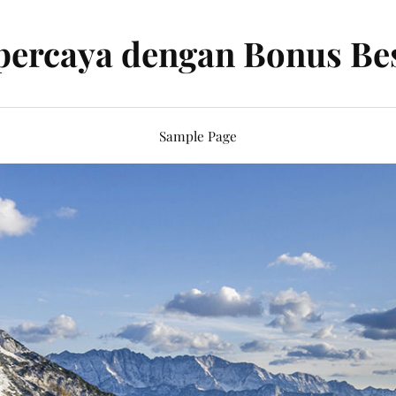
percaya dengan Bonus Be
Sample Page