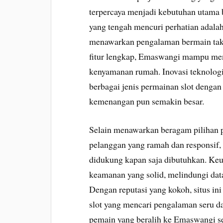
terpercaya menjadi kebutuhan utama b
yang tengah mencuri perhatian adala
menawarkan pengalaman bermain tak 
fitur lengkap, Emaswangi mampu men
kenyamanan rumah. Inovasi teknolog
berbagai jenis permainan slot dengan
kemenangan pun semakin besar.
Selain menawarkan beragam pilihan 
pelanggan yang ramah dan responsif,
didukung kapan saja dibutuhkan. Keun
keamanan yang solid, melindungi data
Dengan reputasi yang kokoh, situs ini
slot yang mencari pengalaman seru d
pemain yang beralih ke Emaswangi s