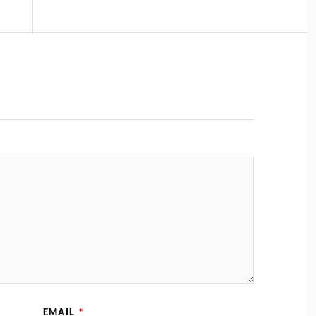
EMAIL
*