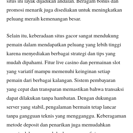
situs ini layak dijadikan andalan. Beragam bonus dan
promosi menarik juga disediakan untuk meningkatkan
peluang meraih kemenangan besar.
Selain itu, keberadaan situs gacor sangat mendukung
pemain dalam mendapatkan peluang yang lebih tinggi
karena menyediakan berbagai strategi dan tips yang
mudah dipahami. Fitur live casino dan permainan slot
yang variatif mampu memenuhi keinginan setiap
pemain dari berbagai kalangan. Sistem pembayaran
yang cepat dan transparan memastikan bahwa transaksi
dapat dilakukan tanpa hambatan. Dengan dukungan
server yang stabil, pengalaman bermain tetap lancar
tanpa gangguan teknis yang mengganggu. Keberagaman
metode deposit dan penarikan juga memudahkan