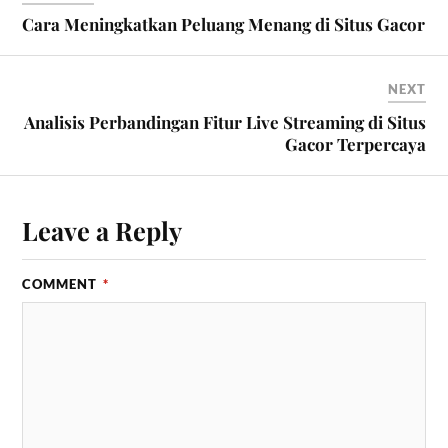
Cara Meningkatkan Peluang Menang di Situs Gacor
NEXT
Analisis Perbandingan Fitur Live Streaming di Situs
Gacor Terpercaya
Leave a Reply
COMMENT
*