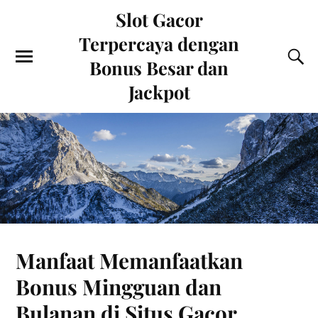
Slot Gacor
Terpercaya dengan
Bonus Besar dan
Jackpot
Manfaat Memanfaatkan
Bonus Mingguan dan
Bulanan di Situs Gacor