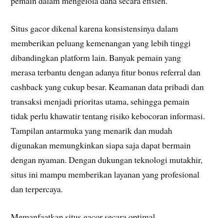
pemain dalam mengelola dana secara efisien.
Situs gacor dikenal karena konsistensinya dalam
memberikan peluang kemenangan yang lebih tinggi
dibandingkan platform lain. Banyak pemain yang
merasa terbantu dengan adanya fitur bonus referral dan
cashback yang cukup besar. Keamanan data pribadi dan
transaksi menjadi prioritas utama, sehingga pemain
tidak perlu khawatir tentang risiko kebocoran informasi.
Tampilan antarmuka yang menarik dan mudah
digunakan memungkinkan siapa saja dapat bermain
dengan nyaman. Dengan dukungan teknologi mutakhir,
situs ini mampu memberikan layanan yang profesional
dan terpercaya.
Memanfaatkan situs gacor secara optimal