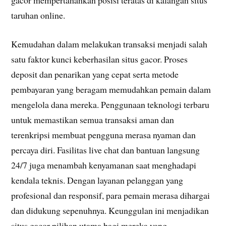
taruhan online.
Kemudahan dalam melakukan transaksi menjadi salah
satu faktor kunci keberhasilan situs gacor. Proses
deposit dan penarikan yang cepat serta metode
pembayaran yang beragam memudahkan pemain dalam
mengelola dana mereka. Penggunaan teknologi terbaru
untuk memastikan semua transaksi aman dan
terenkripsi membuat pengguna merasa nyaman dan
percaya diri. Fasilitas live chat dan bantuan langsung
24/7 juga menambah kenyamanan saat menghadapi
kendala teknis. Dengan layanan pelanggan yang
profesional dan responsif, para pemain merasa dihargai
dan didukung sepenuhnya. Keunggulan ini menjadikan
situs gacor pilihan utama bagi mereka yang