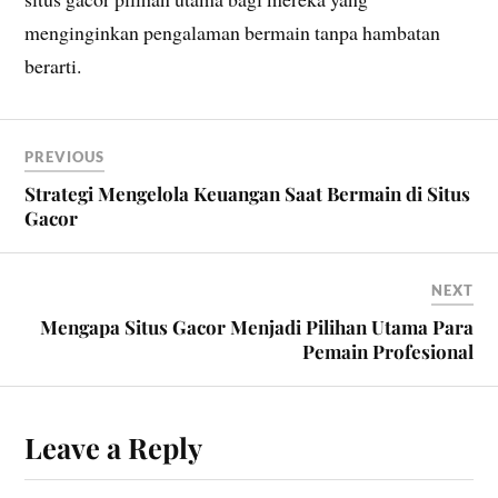
menginginkan pengalaman bermain tanpa hambatan
berarti.
PREVIOUS
Strategi Mengelola Keuangan Saat Bermain di Situs
Gacor
NEXT
Mengapa Situs Gacor Menjadi Pilihan Utama Para
Pemain Profesional
Leave a Reply