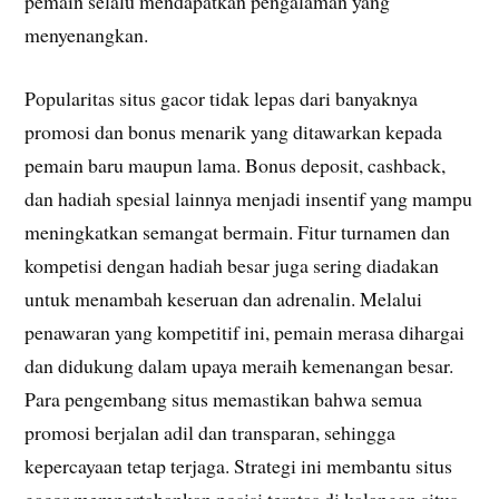
pemain selalu mendapatkan pengalaman yang
menyenangkan.
Popularitas situs gacor tidak lepas dari banyaknya
promosi dan bonus menarik yang ditawarkan kepada
pemain baru maupun lama. Bonus deposit, cashback,
dan hadiah spesial lainnya menjadi insentif yang mampu
meningkatkan semangat bermain. Fitur turnamen dan
kompetisi dengan hadiah besar juga sering diadakan
untuk menambah keseruan dan adrenalin. Melalui
penawaran yang kompetitif ini, pemain merasa dihargai
dan didukung dalam upaya meraih kemenangan besar.
Para pengembang situs memastikan bahwa semua
promosi berjalan adil dan transparan, sehingga
kepercayaan tetap terjaga. Strategi ini membantu situs
gacor mempertahankan posisi teratas di kalangan situs