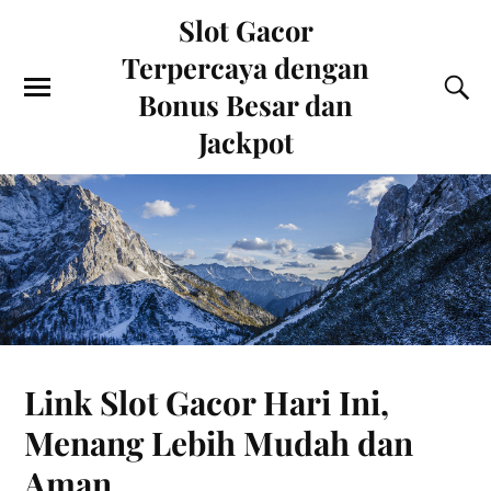
Slot Gacor
Terpercaya dengan
Bonus Besar dan
Jackpot
Link Slot Gacor Hari Ini,
Menang Lebih Mudah dan
Aman