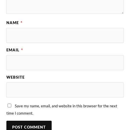
NAME
*
EMAIL
*
WEBSITE
Save my name, email, and website in this browser for the next
time I comment.