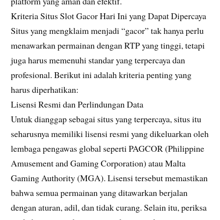
platform yang aman dan efektif.
Kriteria Situs Slot Gacor Hari Ini yang Dapat Dipercaya
Situs yang mengklaim menjadi “gacor” tak hanya perlu
menawarkan permainan dengan RTP yang tinggi, tetapi
juga harus memenuhi standar yang terpercaya dan
profesional. Berikut ini adalah kriteria penting yang
harus diperhatikan:
Lisensi Resmi dan Perlindungan Data
Untuk dianggap sebagai situs yang terpercaya, situs itu
seharusnya memiliki lisensi resmi yang dikeluarkan oleh
lembaga pengawas global seperti PAGCOR (Philippine
Amusement and Gaming Corporation) atau Malta
Gaming Authority (MGA). Lisensi tersebut memastikan
bahwa semua permainan yang ditawarkan berjalan
dengan aturan, adil, dan tidak curang. Selain itu, periksa