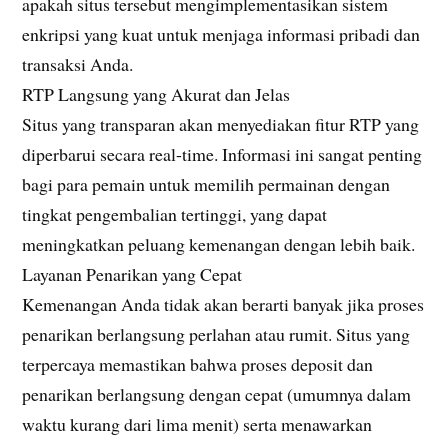
apakah situs tersebut mengimplementasikan sistem
enkripsi yang kuat untuk menjaga informasi pribadi dan
transaksi Anda.
RTP Langsung yang Akurat dan Jelas
Situs yang transparan akan menyediakan fitur RTP yang
diperbarui secara real-time. Informasi ini sangat penting
bagi para pemain untuk memilih permainan dengan
tingkat pengembalian tertinggi, yang dapat
meningkatkan peluang kemenangan dengan lebih baik.
Layanan Penarikan yang Cepat
Kemenangan Anda tidak akan berarti banyak jika proses
penarikan berlangsung perlahan atau rumit. Situs yang
terpercaya memastikan bahwa proses deposit dan
penarikan berlangsung dengan cepat (umumnya dalam
waktu kurang dari lima menit) serta menawarkan