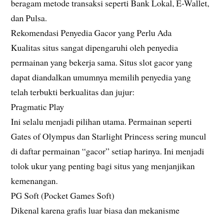
beragam metode transaksi seperti Bank Lokal, E-Wallet,
dan Pulsa.
Rekomendasi Penyedia Gacor yang Perlu Ada
Kualitas situs sangat dipengaruhi oleh penyedia
permainan yang bekerja sama. Situs slot gacor yang
dapat diandalkan umumnya memilih penyedia yang
telah terbukti berkualitas dan jujur:
Pragmatic Play
Ini selalu menjadi pilihan utama. Permainan seperti
Gates of Olympus dan Starlight Princess sering muncul
di daftar permainan “gacor” setiap harinya. Ini menjadi
tolok ukur yang penting bagi situs yang menjanjikan
kemenangan.
PG Soft (Pocket Games Soft)
Dikenal karena grafis luar biasa dan mekanisme