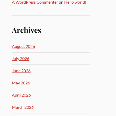
A WordPress Commenter
on
Hello world!
Archives
August 2026
July 2026
June 2026
May 2026
April 2026
March 2026