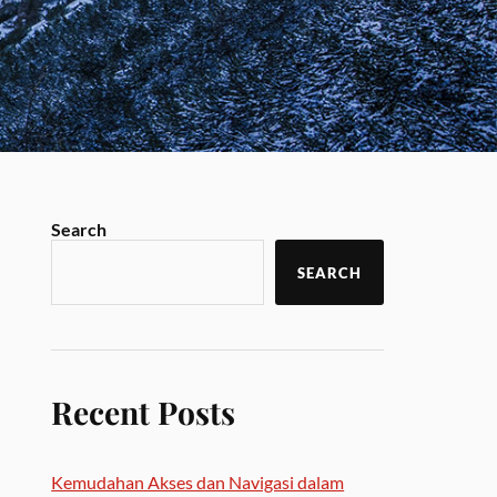
Search
SEARCH
Recent Posts
Kemudahan Akses dan Navigasi dalam