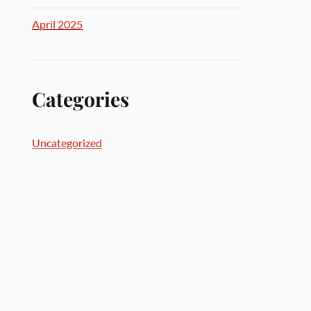
April 2025
Categories
Uncategorized