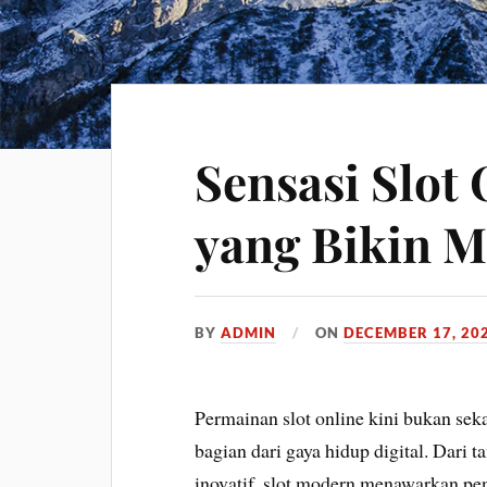
Sensasi Slot
yang Bikin M
BY
ADMIN
ON
DECEMBER 17, 20
Permainan slot online kini bukan seka
bagian dari gaya hidup digital. Dari 
inovatif, slot modern menawarkan pe