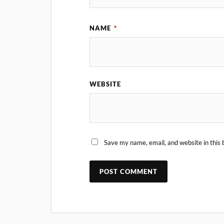
NAME
*
WEBSITE
Save my name, email, and website in this 