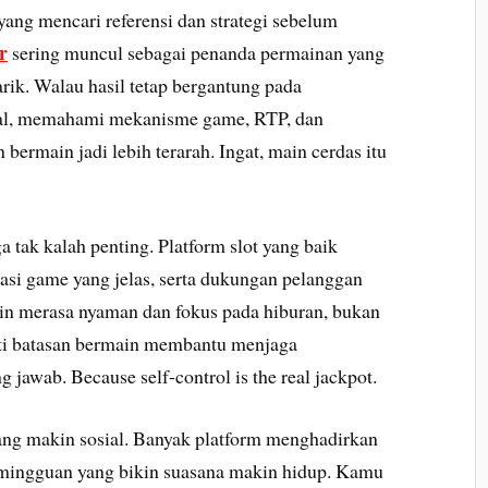
ng mencari referensi dan strategi sebelum
r
sering muncul sebagai penanda permainan yang
rik. Walau hasil tetap bergantung pada
al, memahami mekanisme game, RTP, dan
bermain jadi lebih terarah. Ingat, main cerdas itu
 tak kalah penting. Platform slot yang baik
asi game yang jelas, serta dukungan pelanggan
ain merasa nyaman dan fokus pada hiburan, bukan
perti batasan bermain membantu menjaga
jawab. Because self-control is the real jackpot.
arang makin sosial. Banyak platform menghadirkan
 mingguan yang bikin suasana makin hidup. Kamu