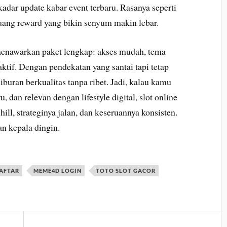
sekadar update kabar event terbaru. Rasanya seperti
ang reward yang bikin senyum makin lebar.
menawarkan paket lengkap: akses mudah, tema
s aktif. Dengan pendekatan yang santai tapi tetap
iburan berkualitas tanpa ribet. Jadi, kalau kamu
u, dan relevan dengan lifestyle digital, slot online
ill, strateginya jalan, dan keseruannya konsisten.
n kepala dingin.
AFTAR
MEME4D LOGIN
TOTO SLOT GACOR