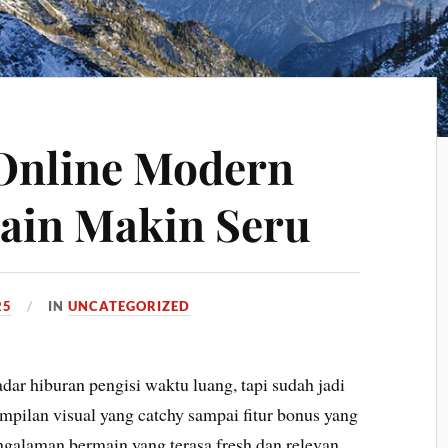
 Online Modern
ain Makin Seru
25
IN
UNCATEGORIZED
dar hiburan pengisi waktu luang, tapi sudah jadi
tampilan visual yang catchy sampai fitur bonus yang
ngalaman bermain yang terasa fresh dan relevan