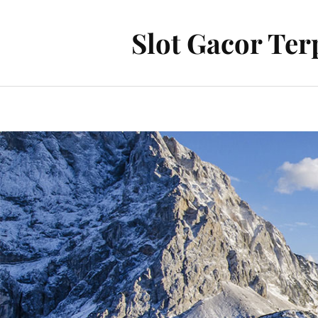
Slot Gacor Ter