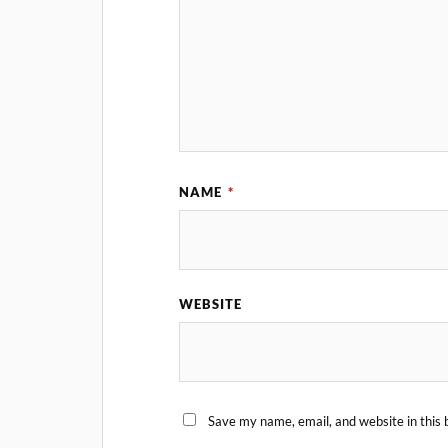
NAME
*
WEBSITE
Save my name, email, and website in this 