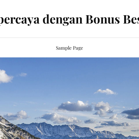
percaya dengan Bonus Be
Sample Page