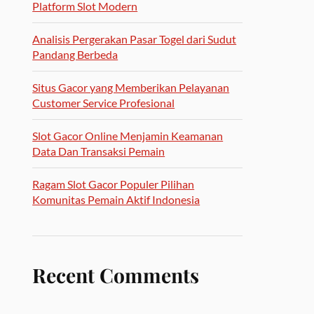
Platform Slot Modern
Analisis Pergerakan Pasar Togel dari Sudut
Pandang Berbeda
Situs Gacor yang Memberikan Pelayanan
Customer Service Profesional
Slot Gacor Online Menjamin Keamanan
Data Dan Transaksi Pemain
Ragam Slot Gacor Populer Pilihan
Komunitas Pemain Aktif Indonesia
Recent Comments