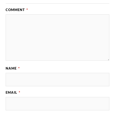
COMMENT
*
NAME
*
EMAIL
*