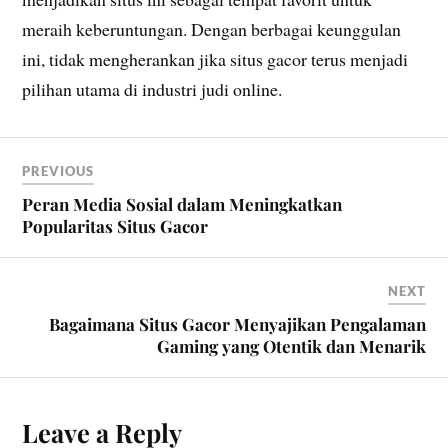
meraih keberuntungan. Dengan berbagai keunggulan
ini, tidak mengherankan jika situs gacor terus menjadi
pilihan utama di industri judi online.
PREVIOUS
Peran Media Sosial dalam Meningkatkan
Popularitas Situs Gacor
NEXT
Bagaimana Situs Gacor Menyajikan Pengalaman
Gaming yang Otentik dan Menarik
Leave a Reply