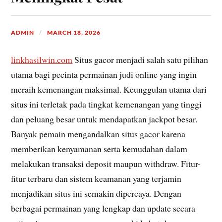
ADMIN
MARCH 18, 2026
linkhasilwin.com
Situs gacor menjadi salah satu pilihan
utama bagi pecinta permainan judi online yang ingin
meraih kemenangan maksimal. Keunggulan utama dari
situs ini terletak pada tingkat kemenangan yang tinggi
dan peluang besar untuk mendapatkan jackpot besar.
Banyak pemain mengandalkan situs gacor karena
memberikan kenyamanan serta kemudahan dalam
melakukan transaksi deposit maupun withdraw. Fitur-
fitur terbaru dan sistem keamanan yang terjamin
menjadikan situs ini semakin dipercaya. Dengan
berbagai permainan yang lengkap dan update secara