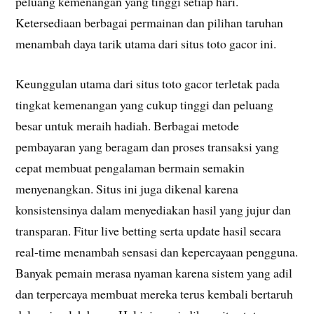
peluang kemenangan yang tinggi setiap hari.
Ketersediaan berbagai permainan dan pilihan taruhan
menambah daya tarik utama dari situs toto gacor ini.
Keunggulan utama dari situs toto gacor terletak pada
tingkat kemenangan yang cukup tinggi dan peluang
besar untuk meraih hadiah. Berbagai metode
pembayaran yang beragam dan proses transaksi yang
cepat membuat pengalaman bermain semakin
menyenangkan. Situs ini juga dikenal karena
konsistensinya dalam menyediakan hasil yang jujur dan
transparan. Fitur live betting serta update hasil secara
real-time menambah sensasi dan kepercayaan pengguna.
Banyak pemain merasa nyaman karena sistem yang adil
dan terpercaya membuat mereka terus kembali bertaruh