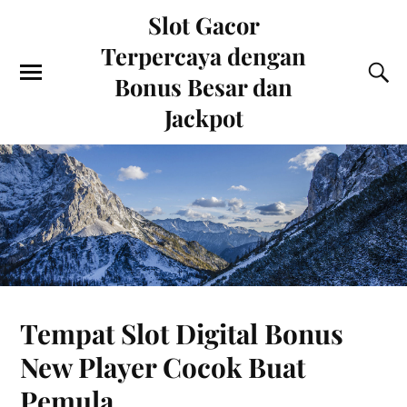
Slot Gacor
Terpercaya dengan
Bonus Besar dan
Jackpot
Tempat Slot Digital Bonus
New Player Cocok Buat
Pemula