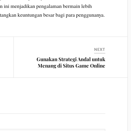
n ini menjadikan pengalaman bermain lebih
angkan keuntungan besar bagi para penggunanya.
NEXT
Gunakan Strategi Andal untuk
Menang di Situs Game Online