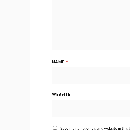
NAME
*
WEBSITE
Save my name, email, and website in this 