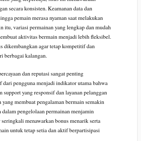
gan secara konsisten. Keamanan data dan
sehingga pemain merasa nyaman saat melakukan
in itu, variasi permainan yang lengkap dan mudah
embuat aktivitas bermain menjadi lebih fleksibel.
rus dikembangkan agar tetap kompetitif dan
i berbagai kalangan.
percayaan dan reputasi sangat penting
if dari pengguna menjadi indikator utama bahwa
em support yang responsif dan layanan pelanggan
ah yang membuat pengalaman bermain semakin
ih dalam pengelolaan permainan menjamin
or seringkali menawarkan bonus menarik serta
n untuk tetap setia dan aktif berpartisipasi
.