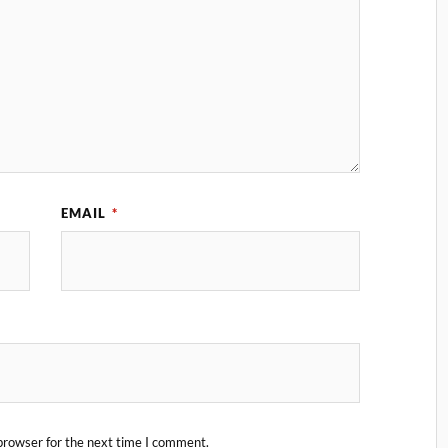
EMAIL
*
browser for the next time I comment.