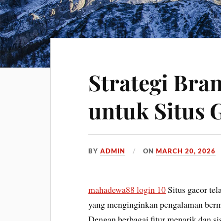
Strategi Bran
untuk Situs 
BY
ADMIN
ON
MARCH 20, 2026
mahadewa88 login 10
Situs gacor tel
yang menginginkan pengalaman ber
Dengan berbagai fitur menarik dan si