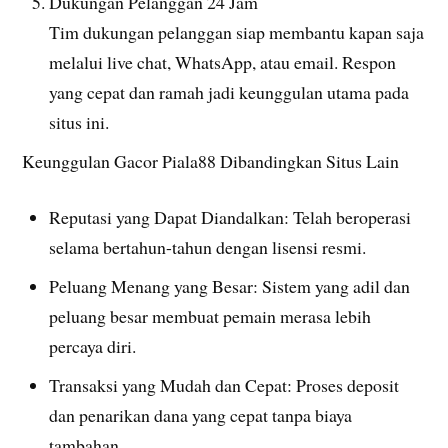
Dukungan Pelanggan 24 Jam
Tim dukungan pelanggan siap membantu kapan saja
melalui live chat, WhatsApp, atau email. Respon
yang cepat dan ramah jadi keunggulan utama pada
situs ini.
Keunggulan Gacor Piala88 Dibandingkan Situs Lain
Reputasi yang Dapat Diandalkan: Telah beroperasi
selama bertahun-tahun dengan lisensi resmi.
Peluang Menang yang Besar: Sistem yang adil dan
peluang besar membuat pemain merasa lebih
percaya diri.
Transaksi yang Mudah dan Cepat: Proses deposit
dan penarikan dana yang cepat tanpa biaya
tambahan.