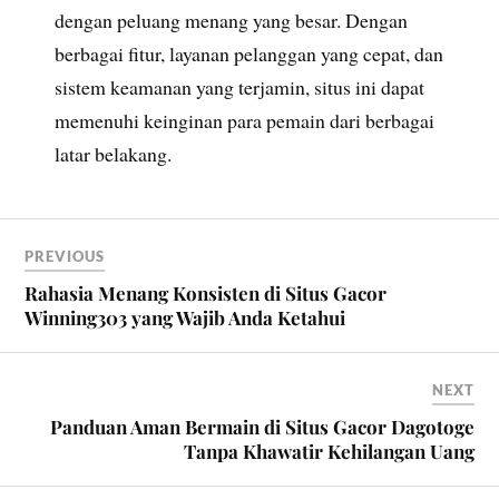
dengan peluang menang yang besar. Dengan
berbagai fitur, layanan pelanggan yang cepat, dan
sistem keamanan yang terjamin, situs ini dapat
memenuhi keinginan para pemain dari berbagai
latar belakang.
PREVIOUS
Rahasia Menang Konsisten di Situs Gacor
Winning303 yang Wajib Anda Ketahui
NEXT
Panduan Aman Bermain di Situs Gacor Dagotoge
Tanpa Khawatir Kehilangan Uang