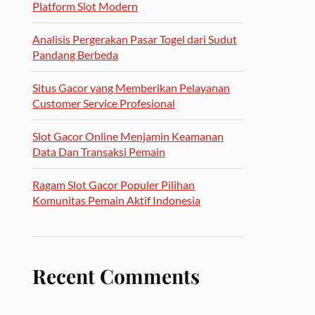
Platform Slot Modern
Analisis Pergerakan Pasar Togel dari Sudut
Pandang Berbeda
Situs Gacor yang Memberikan Pelayanan
Customer Service Profesional
Slot Gacor Online Menjamin Keamanan
Data Dan Transaksi Pemain
Ragam Slot Gacor Populer Pilihan
Komunitas Pemain Aktif Indonesia
Recent Comments