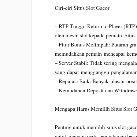
Ciri-ciri Situs Slot Gacor
– RTP Tinggi: Return to Player (RTP
oleh mesin slot kepada pemain. Sit
– Fitur Bonus Melimpah: Putaran grati
memudahkan pemain mencapai kem
– Server Stabil: Tidak sering mengal
yang dapat mengganggu pengalaman
– Reputasi Baik: Banyak ulasan posi
– Kemudahan Deposit dan Withdraw: 
Mengapa Harus Memilih Situs Slot 
Penting untuk memilih situs slot ga
untuk menang serta pengalaman berm