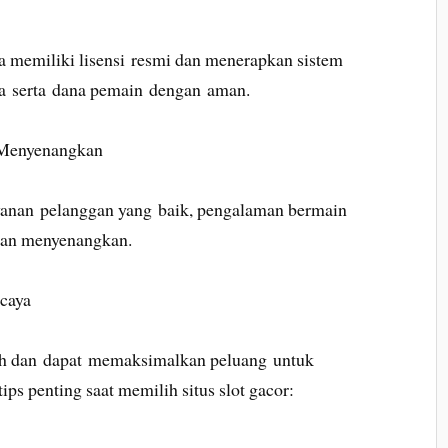
 memiliki lisensi resmi dan menerapkan sistem
a serta dana pemain dengan aman.
 Menyenangkan
ayanan pelanggan yang baik, pengalaman bermain
 dan menyenangkan.
rcaya
ih dan dapat memaksimalkan peluang untuk
ips penting saat memilih situs slot gacor: