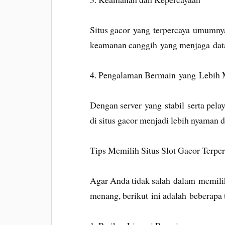
Situs gacor yang terpercaya umumnya
keamanan canggih yang menjaga dat
4. Pengalaman Bermain yang Lebih
Dengan server yang stabil serta pel
di situs gacor menjadi lebih nyaman
Tips Memilih Situs Slot Gacor Terpe
Agar Anda tidak salah dalam memil
menang, berikut ini adalah beberapa t