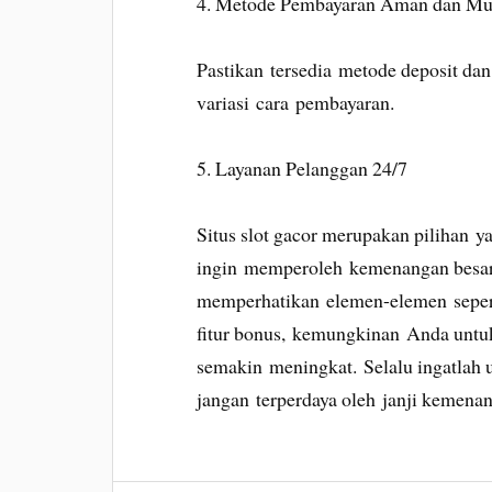
4. Metode Pembayaran Aman dan M
Pastikan tersedia metode deposit dan
variasi cara pembayaran.
5. Layanan Pelanggan 24/7
Situs slot gacor merupakan pilihan y
ingin memperoleh kemenangan besar 
memperhatikan elemen-elemen seperti 
fitur bonus, kemungkinan Anda untu
semakin meningkat. Selalu ingatlah
jangan terperdaya oleh janji kemenang