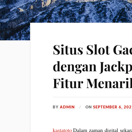
Situs Slot G
dengan Jackp
Fitur Menari
BY
ADMIN
ON
SEPTEMBER 6, 202
kastatoto
Dalam zaman digital sekara