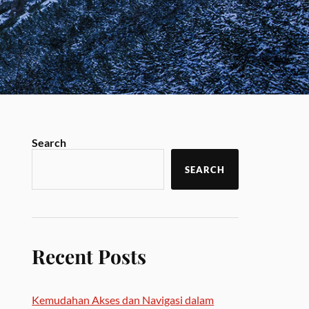
Search
SEARCH
Recent Posts
Kemudahan Akses dan Navigasi dalam