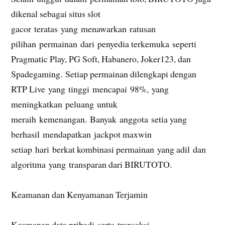
dikenal sebagai situs slot
gacor teratas yang menawarkan ratusan
pilihan permainan dari penyedia terkemuka seperti
Pragmatic Play, PG Soft, Habanero, Joker123, dan
Spadegaming. Setiap permainan dilengkapi dengan
RTP Live yang tinggi mencapai 98%, yang
meningkatkan peluang untuk
meraih kemenangan. Banyak anggota setia yang
berhasil mendapatkan jackpot maxwin
setiap hari berkat kombinasi permainan yang adil dan
algoritma yang transparan dari BIRUTOTO.
Keamanan dan Kenyamanan Terjamin
Keamanan data pribadi serta transaksi