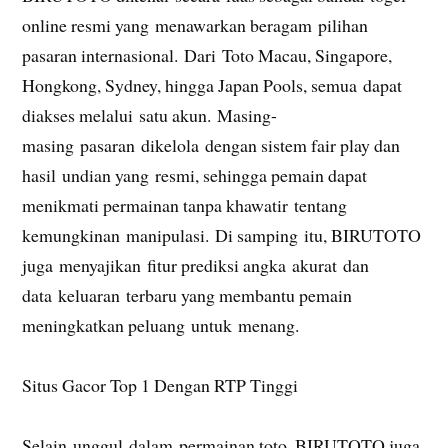
online resmi yang menawarkan beragam pilihan
pasaran internasional. Dari Toto Macau, Singapore,
Hongkong, Sydney, hingga Japan Pools, semua dapat
diakses melalui satu akun. Masing-
masing pasaran dikelola dengan sistem fair play dan
hasil undian yang resmi, sehingga pemain dapat
menikmati permainan tanpa khawatir tentang
kemungkinan manipulasi. Di samping itu, BIRUTOTO
juga menyajikan fitur prediksi angka akurat dan
data keluaran terbaru yang membantu pemain
meningkatkan peluang untuk menang.
Situs Gacor Top 1 Dengan RTP Tinggi
Selain unggul dalam permainan toto, BIRUTOTO juga