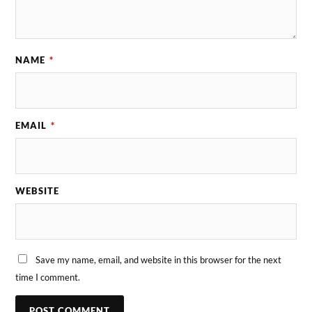
NAME
*
EMAIL
*
WEBSITE
Save my name, email, and website in this browser for the next
time I comment.