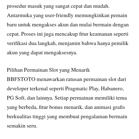
prosedur masuk yang sangat cepat dan mudah.
Antarmuka yang user-friendly memungkinkan pemain
baru untuk mengakses akun dan mulai bermain dengan
cepat. Proses ini juga mencakup fitur keamanan seperti
verifikasi dua langkah, menjamin bahwa hanya pemilik
akun yang dapat mengaksesnya.
Pilihan Permainan Slot yang Menarik
BBFSTOTO menawarkan ratusan permainan slot dari
developer terkenal seperti Pragmatic Play, Habanero,
PG Soft, dan lainnya. Setiap permainan memiliki tema
yang berbeda, fitur bonus menarik, dan animasi grafis
berkualitas tinggi yang membuat pengalaman bermain
semakin seru.