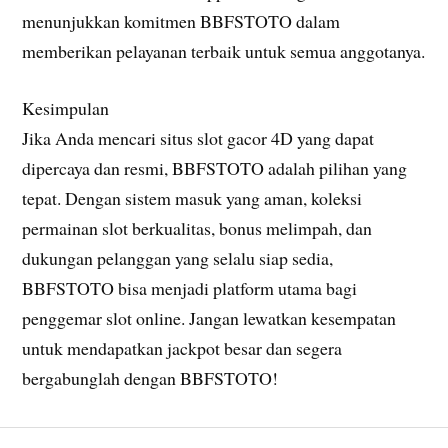
menunjukkan komitmen BBFSTOTO dalam
memberikan pelayanan terbaik untuk semua anggotanya.
Kesimpulan
Jika Anda mencari situs slot gacor 4D yang dapat
dipercaya dan resmi, BBFSTOTO adalah pilihan yang
tepat. Dengan sistem masuk yang aman, koleksi
permainan slot berkualitas, bonus melimpah, dan
dukungan pelanggan yang selalu siap sedia,
BBFSTOTO bisa menjadi platform utama bagi
penggemar slot online. Jangan lewatkan kesempatan
untuk mendapatkan jackpot besar dan segera
bergabunglah dengan BBFSTOTO!