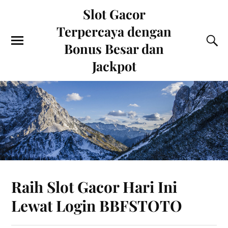
Slot Gacor
Terpercaya dengan
Bonus Besar dan
Jackpot
Raih Slot Gacor Hari Ini
Lewat Login BBFSTOTO