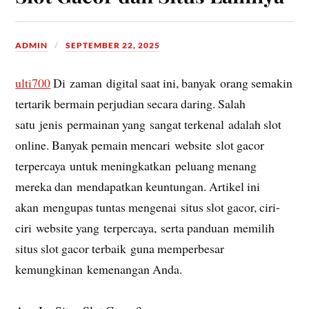
ADMIN
SEPTEMBER 22, 2025
ulti700
Di zaman digital saat ini, banyak orang semakin
tertarik bermain perjudian secara daring. Salah
satu jenis permainan yang sangat terkenal adalah slot
online. Banyak pemain mencari website slot gacor
terpercaya untuk meningkatkan peluang menang
mereka dan mendapatkan keuntungan. Artikel ini
akan mengupas tuntas mengenai situs slot gacor, ciri-
ciri website yang terpercaya, serta panduan memilih
situs slot gacor terbaik guna memperbesar
kemungkinan kemenangan Anda.