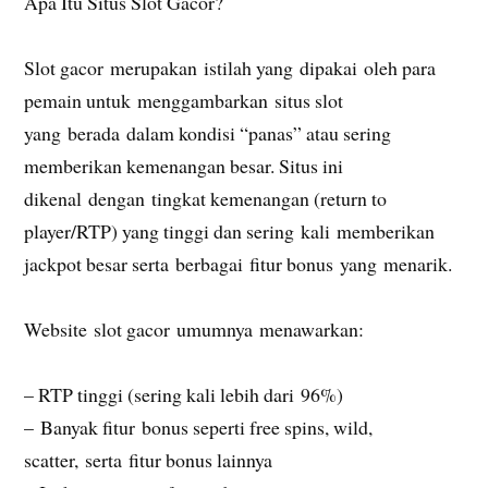
Apa Itu Situs Slot Gacor?
Slot gacor merupakan istilah yang dipakai oleh para
pemain untuk menggambarkan situs slot
yang berada dalam kondisi “panas” atau sering
memberikan kemenangan besar. Situs ini
dikenal dengan tingkat kemenangan (return to
player/RTP) yang tinggi dan sering kali memberikan
jackpot besar serta berbagai fitur bonus yang menarik.
Website slot gacor umumnya menawarkan:
– RTP tinggi (sering kali lebih dari 96%)
– Banyak fitur bonus seperti free spins, wild,
scatter, serta fitur bonus lainnya