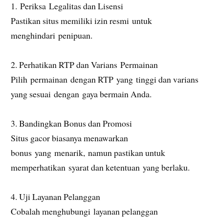
1. Periksa Legalitas dan Lisensi
Pastikan situs memiliki izin resmi untuk
menghindari penipuan.
2. Perhatikan RTP dan Varians Permainan
Pilih permainan dengan RTP yang tinggi dan varians
yang sesuai dengan gaya bermain Anda.
3. Bandingkan Bonus dan Promosi
Situs gacor biasanya menawarkan
bonus yang menarik, namun pastikan untuk
memperhatikan syarat dan ketentuan yang berlaku.
4. Uji Layanan Pelanggan
Cobalah menghubungi layanan pelanggan