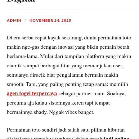
ADMIN
NOVEMBER 24, 2025
Di era serba cepat kayak sekarang, dunia permainan toto
makin nge-gas dengan inovasi yang bikin pemain betah
berlama-lama. Mulai dari tampilan platform yang makin
ciamik sampai berbagai fitur yang memanjakan user,
semuanya diracik biar pengalaman bermain makin
smooth. Tapi, yang paling penting tetap sama: memilih
agen togel terpercaya
sebagai partner main. Soalnya,
percuma aja kalau sistemnya keren tapi tempat
bermainnya shady. Nggak vibes banget.
Permainan toto sendiri jadi salah satu pilihan hiburan
judi online
digital yang terus berkembang dalam ranah
,