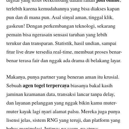
terlebih karena kemudahannya yang bisa diakses kapan
pun dan di mana pun. Asal sinyal aman, tinggal klik,
gaskeun! Dengan perkembangan teknologi, sekarang
pemain bisa ngerasain sensasi taruhan yang lebih
terukur dan transparan. Statistik, hasil undian, sampai
fitur live draw tersedia real-time, membuat proses benar-
benar terasa fair dan nggak ada drama di belakang layar.
Makanya, punya partner yang beneran aman itu krusial.
agen togel terpercaya
Sebuah
biasanya bakal kasih
jaminan keamanan data, transaksi lancar tanpa delay,
dan layanan pelanggan yang nggak bikin kamu muter-
muter kayak lagi nyari alamat palsu. Mereka juga punya
lisensi jelas, sistem RNG yang teruji, dan platform yang
bebas manipulasi. Intinya: no scam, no stress.