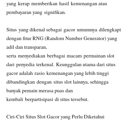
yang kerap memberikan hasil kemenangan atau
pembayaran yang signifikan.
Situs yang dikenal sebagai gacor umumnya dilengkapi
dengan fitur RNG (Random Number Generator) yang
adil dan transparan,
serta menyediakan berbagai macam permainan slot
dari penyedia terkenal. Keunggulan utama dari situs
gacor adalah rasio kemenangan yang lebih tinggi
dibandingkan dengan situs slot lainnya, sehingga
banyak pemain merasa puas dan
kembali berpartisipasi di situs tersebut.
Ciri-Ciri Situs Slot Gacor yang Perlu Diketahui