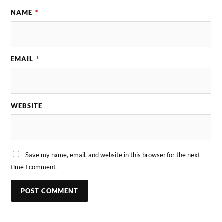
NAME
*
EMAIL
*
WEBSITE
Save my name, email, and website in this browser for the next
time I comment.