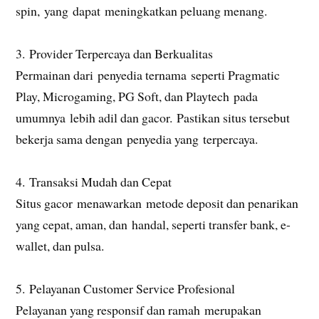
spin, yang dapat meningkatkan peluang menang.
3. Provider Terpercaya dan Berkualitas
Permainan dari penyedia ternama seperti Pragmatic
Play, Microgaming, PG Soft, dan Playtech pada
umumnya lebih adil dan gacor. Pastikan situs tersebut
bekerja sama dengan penyedia yang terpercaya.
4. Transaksi Mudah dan Cepat
Situs gacor menawarkan metode deposit dan penarikan
yang cepat, aman, dan handal, seperti transfer bank, e-
wallet, dan pulsa.
5. Pelayanan Customer Service Profesional
Pelayanan yang responsif dan ramah merupakan