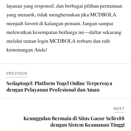
layanan yang responsif, dan berbagai pilihan permainan
yang menarik, tidak mengherankan jika MCDBOLA
menjadi favorit di kalangan pemain. Jangan sampai
melewatkan kesempatan berharga ini—daftar sekarang
melalui tautan login MCDBOLA terbaru dan raih
kemenangan Anda!
PREVIOUS
Sedaptogel: Platform Togel Online Terpercaya
dengan Pelayanan Profesional dan Aman
NEXT
Keunggulan Bermain di Situs Gacor Selir188
dengan Sistem Keamanan Tinggi