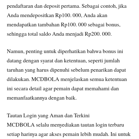
pendaftaran dan deposit pertama. Sebagai contoh, jika
Anda mendepositkan Rp100. 000, Anda akan
mendapatkan tambahan Rp100. 000 sebagai bonus,
sehingga total saldo Anda menjadi Rp200. 000.
Namun, penting untuk diperhatikan bahwa bonus ini
datang dengan syarat dan ketentuan, seperti jumlah
taruhan yang harus dipenuhi sebelum penarikan dapat
dilakukan. MCDBOLA menjelaskan semua ketentuan
ini secara detail agar pemain dapat memahami dan
memanfaatkannya dengan baik.
Tautan Login yang Aman dan Terkini
MCDBOLA selalu menyediakan tautan login terbaru
setiap harinya agar akses pemain lebih mudah. Ini untuk