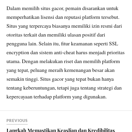
Dalam memilih situs gacor, pemain disarankan untuk
memperhatikan lisensi dan reputasi platform tersebut.
Situs yang terpercaya biasanya memiliki izin resmi dari
otoritas terkait dan memiliki ulasan positif dari
pengguna lain. Selain itu, fitur keamanan seperti SSL
encryption dan sistem anti-cheat harus menjadi prioritas
utama. Dengan melakukan riset dan memilih platform
yang tepat, peluang meraih kemenangan besar akan
semakin tinggi. Situs gacor yang tepat bukan hanya
tentang keberuntungan, tetapi juga tentang strategi dan
kepercayaan terhadap platform yang digunakan.
PREVIOUS
Langkah Memastikan Keaslian dan Kredibilitas