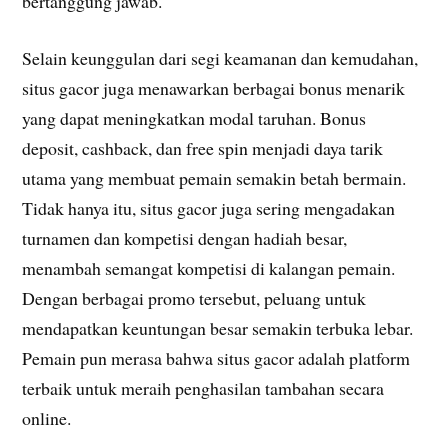
bertanggung jawab.
Selain keunggulan dari segi keamanan dan kemudahan,
situs gacor juga menawarkan berbagai bonus menarik
yang dapat meningkatkan modal taruhan. Bonus
deposit, cashback, dan free spin menjadi daya tarik
utama yang membuat pemain semakin betah bermain.
Tidak hanya itu, situs gacor juga sering mengadakan
turnamen dan kompetisi dengan hadiah besar,
menambah semangat kompetisi di kalangan pemain.
Dengan berbagai promo tersebut, peluang untuk
mendapatkan keuntungan besar semakin terbuka lebar.
Pemain pun merasa bahwa situs gacor adalah platform
terbaik untuk meraih penghasilan tambahan secara
online.