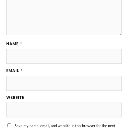
NAME
*
EMAIL
*
WEBSITE
Save my name, email, and website in this browser for the next