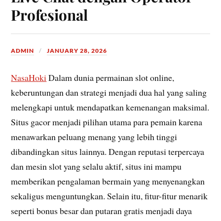
Profesional
ADMIN
JANUARY 28, 2026
NasaHoki
Dalam dunia permainan slot online,
keberuntungan dan strategi menjadi dua hal yang saling
melengkapi untuk mendapatkan kemenangan maksimal.
Situs gacor menjadi pilihan utama para pemain karena
menawarkan peluang menang yang lebih tinggi
dibandingkan situs lainnya. Dengan reputasi terpercaya
dan mesin slot yang selalu aktif, situs ini mampu
memberikan pengalaman bermain yang menyenangkan
sekaligus menguntungkan. Selain itu, fitur-fitur menarik
seperti bonus besar dan putaran gratis menjadi daya