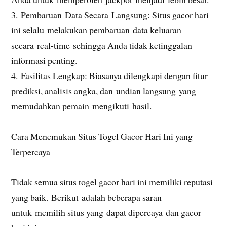
3. Pembaruan Data Secara Langsung: Situs gacor hari
ini selalu melakukan pembaruan data keluaran
secara real-time sehingga Anda tidak ketinggalan
informasi penting.
4. Fasilitas Lengkap: Biasanya dilengkapi dengan fitur
prediksi, analisis angka, dan undian langsung yang
memudahkan pemain mengikuti hasil.
Cara Menemukan Situs Togel Gacor Hari Ini yang
Terpercaya
Tidak semua situs togel gacor hari ini memiliki reputasi
yang baik. Berikut adalah beberapa saran
untuk memilih situs yang dapat dipercaya dan gacor