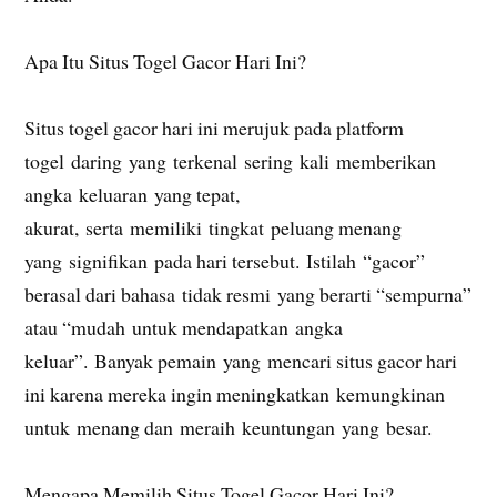
Apa Itu Situs Togel Gacor Hari Ini?
Situs togel gacor hari ini merujuk pada platform
togel daring yang terkenal sering kali memberikan
angka keluaran yang tepat,
akurat, serta memiliki tingkat peluang menang
yang signifikan pada hari tersebut. Istilah “gacor”
berasal dari bahasa tidak resmi yang berarti “sempurna”
atau “mudah untuk mendapatkan angka
keluar”. Banyak pemain yang mencari situs gacor hari
ini karena mereka ingin meningkatkan kemungkinan
untuk menang dan meraih keuntungan yang besar.
Mengapa Memilih Situs Togel Gacor Hari Ini?