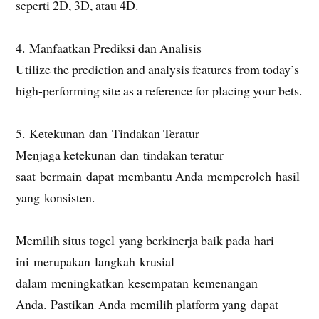
seperti 2D, 3D, atau 4D.
4. Manfaatkan Prediksi dan Analisis
Utilize the prediction and analysis features from today’s
high-performing site as a reference for placing your bets.
5. Ketekunan dan Tindakan Teratur
Menjaga ketekunan dan tindakan teratur
saat bermain dapat membantu Anda memperoleh hasil
yang konsisten.
Memilih situs togel yang berkinerja baik pada hari
ini merupakan langkah krusial
dalam meningkatkan kesempatan kemenangan
Anda. Pastikan Anda memilih platform yang dapat