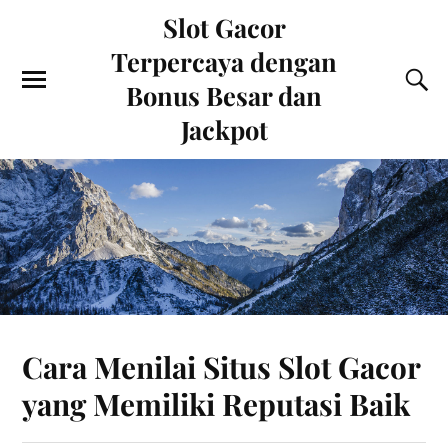
Slot Gacor
Terpercaya dengan
Bonus Besar dan
Jackpot
Cara Menilai Situs Slot Gacor
yang Memiliki Reputasi Baik