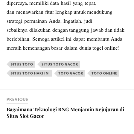
dipercaya, memiliki data hasil yang tepat,
dan menawarkan fitur lengkap untuk mendukung
strategi permainan Anda. Ingatlah, judi
sebaiknya dilakukan dengan tanggung jawab dan tidak
berlebihan. Semoga artikel ini dapat membantu Anda
meraih kemenangan besar dalam dunia togel online!
SITUS TOTO
SITUS TOTO GACOR
SITUS TOTO HARI INI
TOTO GACOR
TOTO ONLINE
PREVIOUS
Bagaimana Teknologi RNG Menjamin Kejujuran di
Situs Slot Gacor