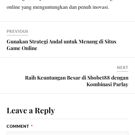
online yang menguntungkan dan penuh inovasi.
PREVIOUS
Gunakan Strategi Andal untuk Menang di Situs
Game Online
NEXT
Raih Keuntungan Besar di Sbobet88 dengan
Kombinasi Parlay
Leave a Reply
COMMENT
*