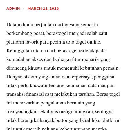
ADMIN
MARCH 21, 2026
Dalam dunia perjudian daring yang semakin
berkembang pesat, berastogel menjadi salah satu
platform favorit para pecinta toto togel online.
Keunggulan utama dari berastogel terletak pada
kemudahan akses dan berbagai fitur menarik yang
dirancang khusus untuk memenuhi kebutuhan pemain.
Dengan sistem yang aman dan terpercaya, pengguna
tidak perlu khawatir tentang keamanan data maupun
transaksi finansial saat melakukan taruhan. Beras togel
ini menawarkan pengalaman bermain yang
menyenangkan sekaligus menguntungkan, sehingga
tidak heran jika banyak bettor yang beralih ke platform
ini untuk meraih peluang keberuntungan mereka.