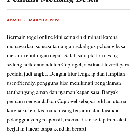
ADMIN
MARCH 8, 2026
Bermain togel online kini semakin diminati karena
menawarkan sensasi tantangan sekaligus peluang besar
meraih keuntungan cepat. Salah satu platform yang
sedang naik daun adalah Captogel, destinasi favorit para
pecinta judi angka. Dengan fitur lengkap dan tampilan
user-friendly, pengguna bisa menikmati pengalaman
taruhan yang aman dan nyaman kapan saja. Banyak
pemain mengandalkan Captogel sebagai pilihan utama
karena sistem keamanan yang terjamin dan layanan
pelanggan yang responsif, memastikan setiap transaksi
berjalan lancar tanpa kendala berarti.