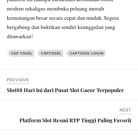
modern sekaligus membuka peluang meraih
kemenangan besar secara cepat dan mudah. Segera
bergabung dan buktikan sendiri keunggulan yang
ditawarkan!
CAP TOGEL
CAPTOGEL
CAPTOGEL LOGIN
PREVIOUS
Slot88 Hari Ini dari Pusat Slot Gacor Terpopuler
NEXT
Platform Slot Resmi RTP Tinggi Paling Favorit