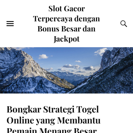
Slot Gacor
Terpercaya dengan
Bonus Besar dan
Jackpot
Bongkar Strategi Togel
Online yang Membantu
Pemain Menang Besar