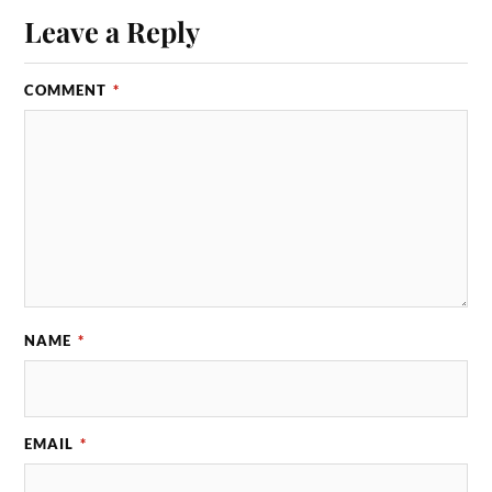
Leave a Reply
COMMENT
*
NAME
*
EMAIL
*