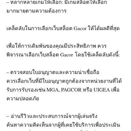
– หลากหลายเกมให้เลือก: มีเกมสล็อตให้เลือก
มากมายตามความต้องการ
เคล็ดลับในการเลือกเว็บสล็อต Gacor ให้ได้ผลดีที่สุด
เพื่อให้การเดิมพันของคุณมีประสิทธิภาพ ควร
พิจารณาเลือกเว็บสล็อต Gacor โดยใช้เคล็ดลับดังนี้:
– ตรวจสอบใบอนุญาตและความน่าเชื่อถือ
ควรเลือกเว็บที่มีใบอนุญาตถูกต้องจากหน่วยงานที่ได้
รับการรับรองเช่น MGA, PAGCOR หรือ UIGEA เพื่อ
ความปลอดภัย
– อ่านรีวิวและประสบการณ์จากผู้เล่นจริง
ค้นหาความคิดเห็นจากผู้ที่เคยใช้บริการเพื่อประเมิน