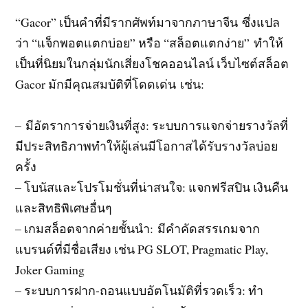
“Gacor” เป็นคำที่มีรากศัพท์มาจากภาษาจีน ซึ่งแปล
ว่า “แจ็กพอตแตกบ่อย” หรือ “สล็อตแตกง่าย” ทำให้
เป็นที่นิยมในกลุ่มนักเสี่ยงโชคออนไลน์ เว็บไซต์สล็อต
Gacor มักมีคุณสมบัติที่โดดเด่น เช่น:
– มีอัตราการจ่ายเงินที่สูง: ระบบการแจกจ่ายรางวัลที่
มีประสิทธิภาพทำให้ผู้เล่นมีโอกาสได้รับรางวัลบ่อย
ครั้ง
– โบนัสและโปรโมชั่นที่น่าสนใจ: แจกฟรีสปิน เงินคืน
และสิทธิพิเศษอื่นๆ
– เกมสล็อตจากค่ายชั้นนำ: มีคำคัดสรรเกมจาก
แบรนด์ที่มีชื่อเสียง เช่น PG SLOT, Pragmatic Play,
Joker Gaming
– ระบบการฝาก-ถอนแบบอัตโนมัติที่รวดเร็ว: ทำ