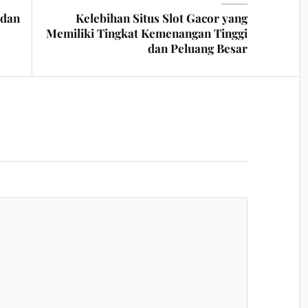
 dan
Kelebihan Situs Slot Gacor yang
Memiliki Tingkat Kemenangan Tinggi
dan Peluang Besar