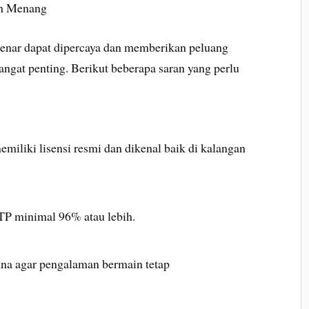
ah Menang
-benar dapat dipercaya dan memberikan peluang
angat penting. Berikut beberapa saran yang perlu
emiliki lisensi resmi dan dikenal baik di kalangan
TP minimal 96% atau lebih.
una agar pengalaman bermain tetap