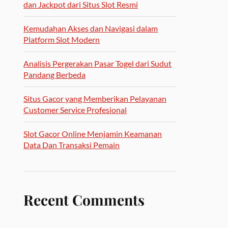
dan Jackpot dari Situs Slot Resmi
Kemudahan Akses dan Navigasi dalam
Platform Slot Modern
Analisis Pergerakan Pasar Togel dari Sudut
Pandang Berbeda
Situs Gacor yang Memberikan Pelayanan
Customer Service Profesional
Slot Gacor Online Menjamin Keamanan
Data Dan Transaksi Pemain
Recent Comments