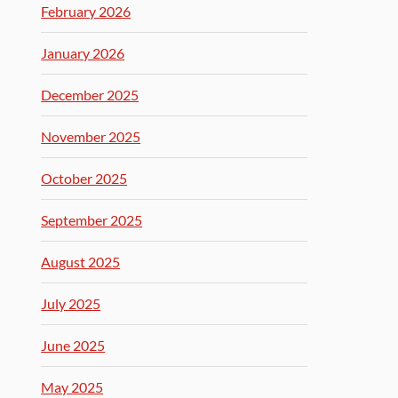
February 2026
January 2026
December 2025
November 2025
October 2025
September 2025
August 2025
July 2025
June 2025
May 2025