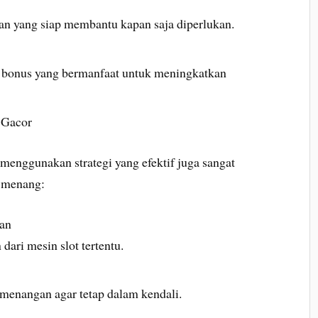
gan yang siap membantu kapan saja diperlukan.
 bonus yang bermanfaat untuk meningkatkan
s Gacor
 menggunakan strategi yang efektif juga sangat
 menang:
an
 dari mesin slot tertentu.
menangan agar tetap dalam kendali.