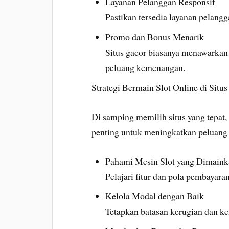
Layanan Pelanggan Responsif
Pastikan tersedia layanan pelang
Promo dan Bonus Menarik
Situs gacor biasanya menawarkan
peluang kemenangan.
Strategi Bermain Slot Online di Situ
Di samping memilih situs yang tepat,
penting untuk meningkatkan peluang
Pahami Mesin Slot yang Dimaink
Pelajari fitur dan pola pembayaran
Kelola Modal dengan Baik
Tetapkan batasan kerugian dan ke