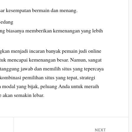
ar kesempatan bermain dan menang.
Sedang
edang biasanya memberikan kemenangan yang lebih
gkan menjadi incaran banyak pemain judi online
tuk mencapai kemenangan besar. Namun, sangat
 tanggung jawab dan memilih situs yang tepercaya
kombinasi pemilihan situs yang tepat, strategi
n modal yang bijak, peluang Anda untuk meraih
e akan semakin lebar.
NEXT