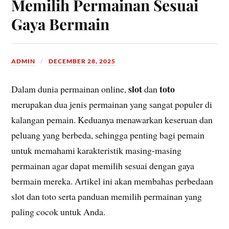
Memilih Permainan Sesuai
Gaya Bermain
ADMIN
DECEMBER 28, 2025
slot
toto
Dalam dunia permainan online,
dan
merupakan dua jenis permainan yang sangat populer di
kalangan pemain. Keduanya menawarkan keseruan dan
peluang yang berbeda, sehingga penting bagi pemain
untuk memahami karakteristik masing-masing
permainan agar dapat memilih sesuai dengan gaya
bermain mereka. Artikel ini akan membahas perbedaan
slot dan toto serta panduan memilih permainan yang
paling cocok untuk Anda.