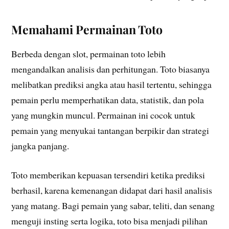
Memahami Permainan Toto
Berbeda dengan slot, permainan toto lebih
mengandalkan analisis dan perhitungan. Toto biasanya
melibatkan prediksi angka atau hasil tertentu, sehingga
pemain perlu memperhatikan data, statistik, dan pola
yang mungkin muncul. Permainan ini cocok untuk
pemain yang menyukai tantangan berpikir dan strategi
jangka panjang.
Toto memberikan kepuasan tersendiri ketika prediksi
berhasil, karena kemenangan didapat dari hasil analisis
yang matang. Bagi pemain yang sabar, teliti, dan senang
menguji insting serta logika, toto bisa menjadi pilihan