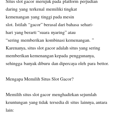
Situs slot gacor merujuk pada platform perjudian
daring yang terkenal memiliki tingkat
kemenangan yang tinggi pada mesin
slot. Istilah “gacor” berasal dari bahasa sehari-
hari yang berarti “suara nyaring” atau
“sering memberikan kombinasi kemenangan. ”
Karenanya, situs slot gacor adalah situs yang sering
memberikan kemenangan kepada penggunanya,
sehingga banyak diburu dan dipercaya oleh para bettor.
Mengapa Memilih Situs Slot Gacor?
Memilih situs slot gacor menghadirkan sejumlah
keuntungan yang tidak tersedia di situs lainnya, antara
lain: