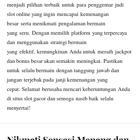
menjadi pilihan terbaik untuk para penggemar judi
slot online yang ingin mencapai kemenangan
besar serta menikmati pengalaman bermain
yang seru. Dengan memilih platform yang terpercaya
dan menggunakan strategi bermain
yang efektif, kemungkinan Anda untuk meraih jackpot
dan bonus besar akan semakin meningkat. Pastikan
untuk selalu bermain dengan tanggung jawab dan
jangan terjebak pada janji kemenangan yang
cepat. Selamat berusaha mencari keberuntungan Anda
di situs slot gacor dan semoga nasib baik selalu
menyertai!
Nikmati Sensasi Menang dan