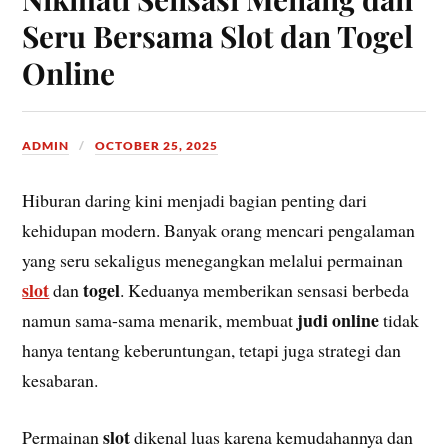
Seru Bersama Slot dan Togel
Online
ADMIN
OCTOBER 25, 2025
Hiburan daring kini menjadi bagian penting dari
kehidupan modern. Banyak orang mencari pengalaman
yang seru sekaligus menegangkan melalui permainan
slot
togel
dan
. Keduanya memberikan sensasi berbeda
judi online
namun sama-sama menarik, membuat
tidak
hanya tentang keberuntungan, tetapi juga strategi dan
kesabaran.
slot
Permainan
dikenal luas karena kemudahannya dan