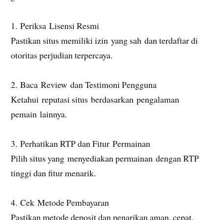
1. Periksa Lisensi Resmi
Pastikan situs memiliki izin yang sah dan terdaftar di
otoritas perjudian terpercaya.
2. Baca Review dan Testimoni Pengguna
Ketahui reputasi situs berdasarkan pengalaman
pemain lainnya.
3. Perhatikan RTP dan Fitur Permainan
Pilih situs yang menyediakan permainan dengan RTP
tinggi dan fitur menarik.
4. Cek Metode Pembayaran
Pastikan metode deposit dan penarikan aman, cepat,