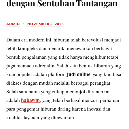
dengan Sentuhan Tantangan
ADMIN
NOVEMBER 5, 2025
Dalam era modern ini, hiburan telah berevolusi menjadi
lebih kompleks dan menarik, menawarkan berbagai
bentuk pengalaman yang tidak hanya menghibur tetapi
juga memacu adrenalin. Salah satu bentuk hiburan yang
judi online
kian populer adalah platform
, yang kini bisa
diakses dengan mudah melalui berbagai perangkat.
Salah satu nama yang cukup menonjol di ranah ini
habawin
adalah
, yang telah berhasil mencuri perhatian
para penggemar hiburan daring karena inovasi dan
kualitas layanan yang ditawarkan.