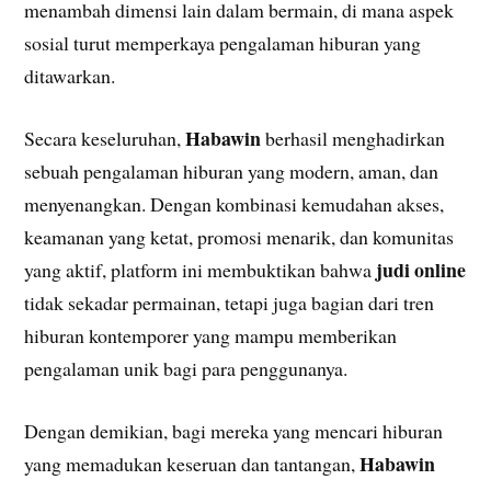
menambah dimensi lain dalam bermain, di mana aspek
sosial turut memperkaya pengalaman hiburan yang
ditawarkan.
Habawin
Secara keseluruhan,
berhasil menghadirkan
sebuah pengalaman hiburan yang modern, aman, dan
menyenangkan. Dengan kombinasi kemudahan akses,
keamanan yang ketat, promosi menarik, dan komunitas
judi online
yang aktif, platform ini membuktikan bahwa
tidak sekadar permainan, tetapi juga bagian dari tren
hiburan kontemporer yang mampu memberikan
pengalaman unik bagi para penggunanya.
Dengan demikian, bagi mereka yang mencari hiburan
Habawin
yang memadukan keseruan dan tantangan,