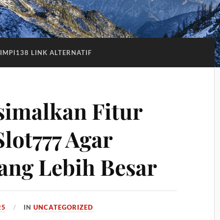
MPI138 LINK ALTERNATIF
imalkan Fitur
Slot777 Agar
ang Lebih Besar
25
IN
UNCATEGORIZED