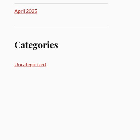
April 2025
Categories
Uncategorized