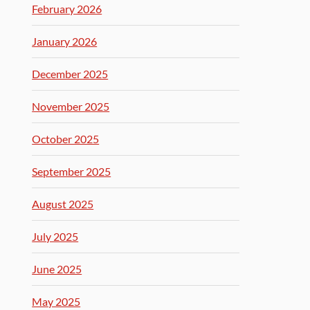
February 2026
January 2026
December 2025
November 2025
October 2025
September 2025
August 2025
July 2025
June 2025
May 2025