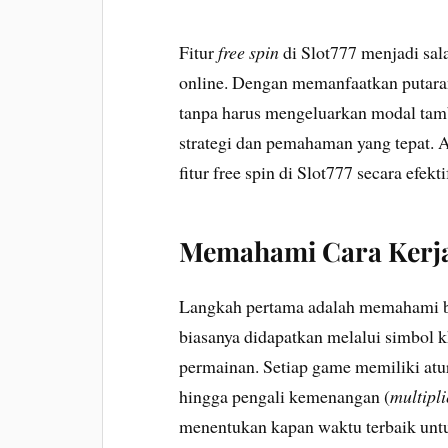
Fitur
free spin
di Slot777 menjadi sala
online. Dengan memanfaatkan putaran
tanpa harus mengeluarkan modal tamb
strategi dan pemahaman yang tepat.
fitur free spin di Slot777 secara efekt
Memahami Cara Kerja
Langkah pertama adalah memahami bag
biasanya didapatkan melalui simbol k
permainan. Setiap game memiliki atur
hingga pengali kemenangan (
multipli
menentukan kapan waktu terbaik unt