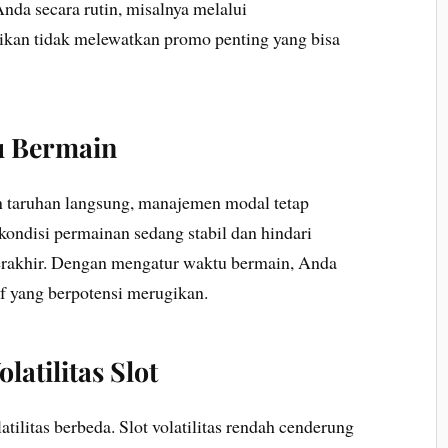
nda secara rutin, misalnya melalui
ikan tidak melewatkan promo penting yang bisa
u Bermain
n taruhan langsung, manajemen modal tetap
kondisi permainan sedang stabil dan hindari
berakhir. Dengan mengatur waktu bermain, Anda
f yang berpotensi merugikan.
latilitas Slot
atilitas berbeda. Slot volatilitas rendah cenderung