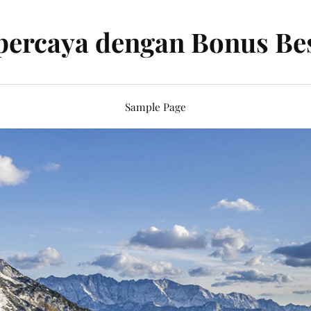
percaya dengan Bonus Be
Sample Page