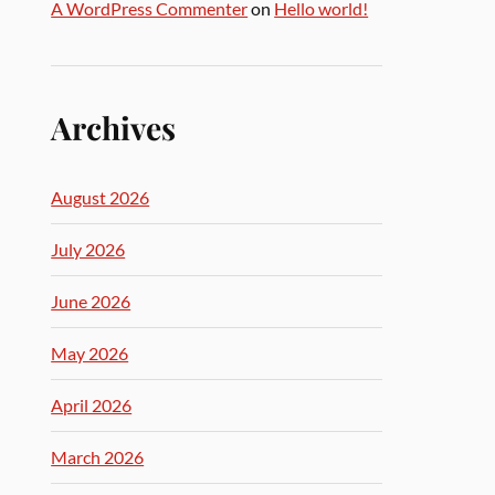
A WordPress Commenter
on
Hello world!
Archives
August 2026
July 2026
June 2026
May 2026
April 2026
March 2026