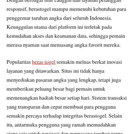
responsif, berastogel mampu memenuhi kebutuhan para
penggemar taruhan angka dari seluruh Indonesia.
Keunggulan utama dari platform ini terletak pada
kemudahan akses dan keamanan data, sehingga pemain
merasa nyaman saat memasang angka favorit mereka.
Popularitas
beras togel
semakin meluas berkat inovasi
layanan yang ditawarkan. Situs ini tidak hanya
menyediakan pasaran angka yang lengkap, tetapi juga
memberikan peluang besar bagi pemain untuk
memenangkan hadiah besar setiap hari. Sistem transaksi
yang transparan dan cepat membuat para pengguna
semakin percaya terhadap integritas berastogel. Selain
itu, antarmuka pengguna yang ramah memudahkan
siapa saja untuk navigasi dan memasang taruhan tanpa