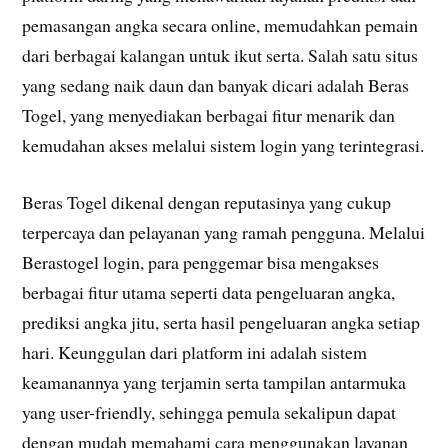
pemasangan angka secara online, memudahkan pemain
dari berbagai kalangan untuk ikut serta. Salah satu situs
yang sedang naik daun dan banyak dicari adalah Beras
Togel, yang menyediakan berbagai fitur menarik dan
kemudahan akses melalui sistem login yang terintegrasi.
Beras Togel dikenal dengan reputasinya yang cukup
terpercaya dan pelayanan yang ramah pengguna. Melalui
Berastogel login, para penggemar bisa mengakses
berbagai fitur utama seperti data pengeluaran angka,
prediksi angka jitu, serta hasil pengeluaran angka setiap
hari. Keunggulan dari platform ini adalah sistem
keamanannya yang terjamin serta tampilan antarmuka
yang user-friendly, sehingga pemula sekalipun dapat
dengan mudah memahami cara menggunakan layanan