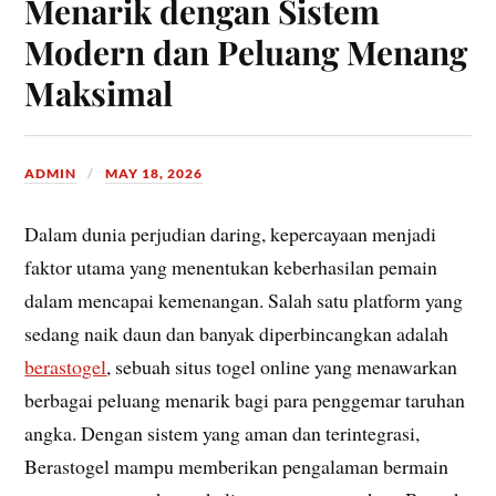
Menarik dengan Sistem
Modern dan Peluang Menang
Maksimal
ADMIN
MAY 18, 2026
Dalam dunia perjudian daring, kepercayaan menjadi
faktor utama yang menentukan keberhasilan pemain
dalam mencapai kemenangan. Salah satu platform yang
sedang naik daun dan banyak diperbincangkan adalah
berastogel
, sebuah situs togel online yang menawarkan
berbagai peluang menarik bagi para penggemar taruhan
angka. Dengan sistem yang aman dan terintegrasi,
Berastogel mampu memberikan pengalaman bermain