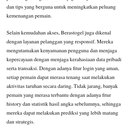
dan tips yang berguna untuk meningkatkan peluang
kemenangan pemain.
Selain kemudahan akses, Berastogel juga dikenal
dengan layanan pelanggan yang responsif. Mereka
mengutamakan kenyamanan pengguna dan menjaga
kepercayaan dengan menjaga kerahasiaan data pribadi
serta transaksi. Dengan adanya fitur login yang aman,
setiap pemain dapat merasa tenang saat melakukan
aktivitas taruhan secara daring. Tidak jarang, banyak
pemain yang merasa terbantu dengan adanya fitur
history dan statistik hasil angka sebelumnya, sehingga
mereka dapat melakukan prediksi yang lebih matang
dan strategis.