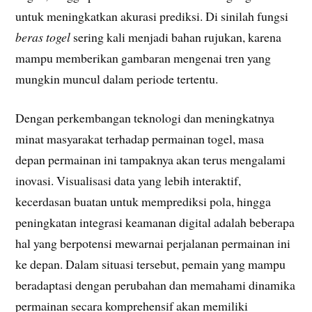
untuk meningkatkan akurasi prediksi. Di sinilah fungsi
beras togel
sering kali menjadi bahan rujukan, karena
mampu memberikan gambaran mengenai tren yang
mungkin muncul dalam periode tertentu.
Dengan perkembangan teknologi dan meningkatnya
minat masyarakat terhadap permainan togel, masa
depan permainan ini tampaknya akan terus mengalami
inovasi. Visualisasi data yang lebih interaktif,
kecerdasan buatan untuk memprediksi pola, hingga
peningkatan integrasi keamanan digital adalah beberapa
hal yang berpotensi mewarnai perjalanan permainan ini
ke depan. Dalam situasi tersebut, pemain yang mampu
beradaptasi dengan perubahan dan memahami dinamika
permainan secara komprehensif akan memiliki