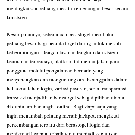
meningkatkan peluang meraih kemenangan besar secara
konsisten.
Kesimpulannya, keberadaan berastogel membuka
peluang besar bagi pecinta togel daring untuk meraih
keberuntungan. Dengan layanan lengkap dan sistem
keamanan terpercaya, platform ini memanjakan para
pengguna melalui pengalaman bermain yang
menyenangkan dan menguntungkan. Keunggulan dalam
hal kemudahan login, variasi pasaran, serta transparansi
transaksi menjadikan berastogel sebagai pilihan utama
di dunia taruhan angka online. Bagi siapa saja yang
ingin menambah peluang meraih jackpot, mengikuti
perkembangan terbaru dari berastogel login dan
menikmati layanan terbaik tentu menjadi keputusan