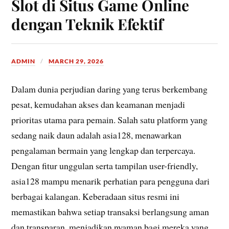
Slot di Situs Game Online
dengan Teknik Efektif
ADMIN
MARCH 29, 2026
Dalam dunia perjudian daring yang terus berkembang
pesat, kemudahan akses dan keamanan menjadi
prioritas utama para pemain. Salah satu platform yang
sedang naik daun adalah asia128, menawarkan
pengalaman bermain yang lengkap dan terpercaya.
Dengan fitur unggulan serta tampilan user-friendly,
asia128 mampu menarik perhatian para pengguna dari
berbagai kalangan. Keberadaan situs resmi ini
memastikan bahwa setiap transaksi berlangsung aman
dan transparan, menjadikan nyaman bagi mereka yang