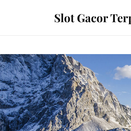
Slot Gacor Ter