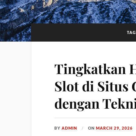
TAG
Tingkatkan 
Slot di Situ
dengan Tekni
BY
ADMIN
ON
MARCH 29, 2026