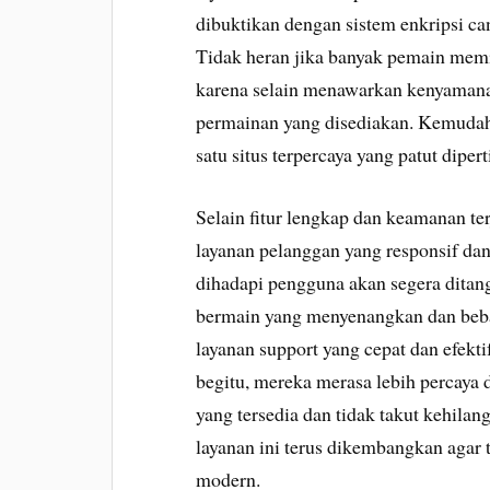
dibuktikan dengan sistem enkripsi ca
Tidak heran jika banyak pemain memi
karena selain menawarkan kenyamana
permainan yang disediakan. Kemudah
satu situs terpercaya yang patut dipe
Selain fitur lengkap dan keamanan te
layanan pelanggan yang responsif dan
dihadapi pengguna akan segera ditang
bermain yang menyenangkan dan beba
layanan support yang cepat dan efekti
begitu, mereka merasa lebih percaya
yang tersedia dan tidak takut kehilan
layanan ini terus dikembangkan agar
modern.