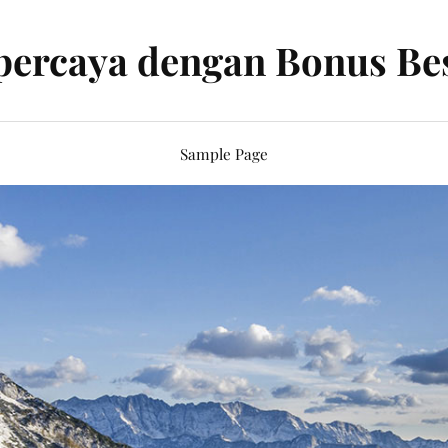
percaya dengan Bonus Be
Sample Page