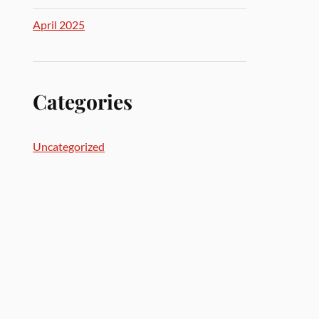
April 2025
Categories
Uncategorized