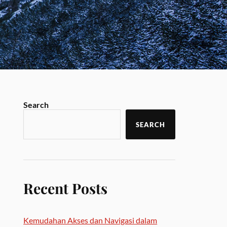
Search
SEARCH
Recent Posts
Kemudahan Akses dan Navigasi dalam