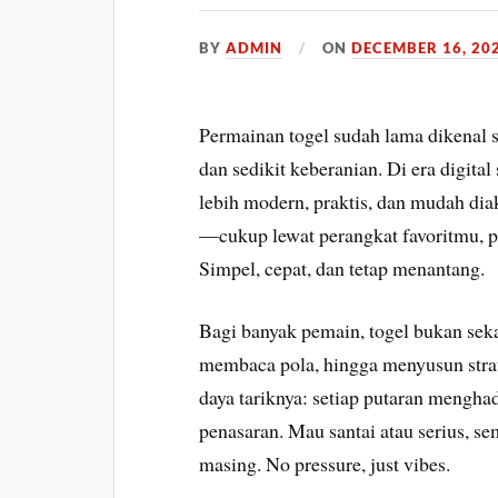
BY
ADMIN
ON
DECEMBER 16, 20
Permainan togel sudah lama dikenal s
dan sedikit keberanian. Di era digita
lebih modern, praktis, dan mudah diak
—cukup lewat perangkat favoritmu, p
Simpel, cepat, dan tetap menantang.
Bagi banyak pemain, togel bukan sek
membaca pola, hingga menyusun strate
daya tariknya: setiap putaran mengha
penasaran. Mau santai atau serius, 
masing. No pressure, just vibes.