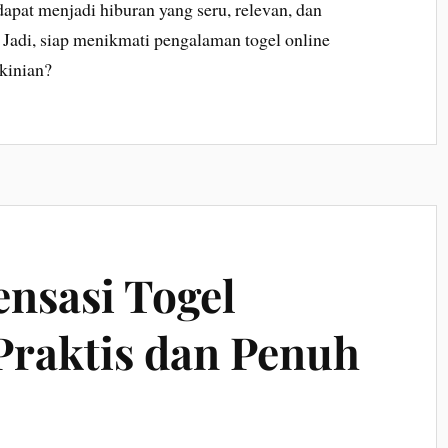
dapat menjadi hiburan yang seru, relevan, dan
l. Jadi, siap menikmati pengalaman togel online
ekinian?
nsasi Togel
Praktis dan Penuh