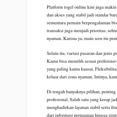
Platform togel online kini juga makin
dan akses yang stabil jadi standar bar
sementara pemain berpengalaman bis
transaksi juga menjadi prioritas, sehi
nyaman. Karena ya, main seru itu pent
Selain itu, variasi pasaran dan jeni
Kamu bisa memilih sesuai preferensi
yang paling kamu kuasai. Fleksibilita
keluar dari zona nyaman. Intinya, ka
Di tengah banyaknya pilihan, penting
profesional. Salah satu yang kerap j
menghadirkan layanan stabil serta 
dari informasi permainan hingga sist