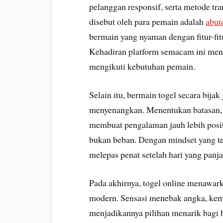
pelanggan responsif, serta metode tr
disebut oleh para pemain adalah
abut
bermain yang nyaman dengan fitur-fit
Kehadiran platform semacam ini menu
mengikuti kebutuhan pemain.
Selain itu, bermain togel secara bijak
menyenangkan. Menentukan batasan, 
membuat pengalaman jauh lebih positi
bukan beban. Dengan mindset yang tep
melepas penat setelah hari yang panj
Pada akhirnya, togel online menawark
modern. Sensasi menebak angka, kemu
menjadikannya pilihan menarik bagi