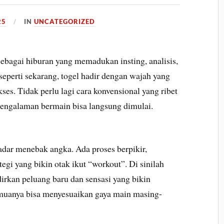
25
IN
UNCATEGORIZED
ebagai hiburan yang memadukan insting, analisis,
l seperti sekarang, togel hadir dengan wajah yang
ses. Tidak perlu lagi cara konvensional yang ribet
engalaman bermain bisa langsung dimulai.
adar menebak angka. Ada proses berpikir,
gi yang bikin otak ikut “workout”. Di sinilah
dirkan peluang baru dan sensasi yang bikin
semuanya bisa menyesuaikan gaya main masing-