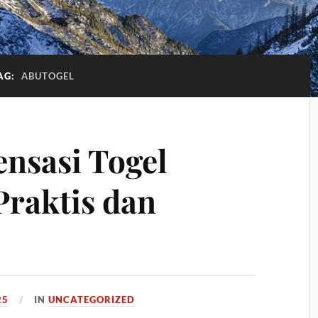
AG:
ABUTOGEL
nsasi Togel
Praktis dan
25
IN
UNCATEGORIZED