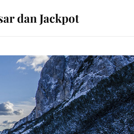
sar dan Jackpot