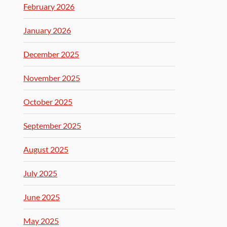
February 2026
January 2026
December 2025
November 2025
October 2025
September 2025
August 2025
July 2025
June 2025
May 2025