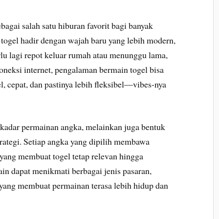
bagai salah satu hiburan favorit bagi banyak
g, togel hadir dengan wajah baru yang lebih modern,
rlu lagi repot keluar rumah atau menunggu lama,
oneksi internet, pengalaman bermain togel bisa
, cepat, dan pastinya lebih fleksibel—vibes-nya
ekadar permainan angka, melainkan juga bentuk
rategi. Setiap angka yang dipilih membawa
h yang membuat togel tetap relevan hingga
in dapat menikmati berbagai jenis pasaran,
 yang membuat permainan terasa lebih hidup dan