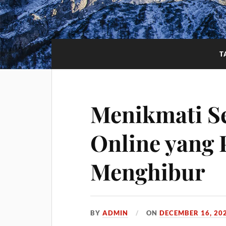
T
Menikmati Se
Online yang 
Menghibur
BY
ADMIN
ON
DECEMBER 16, 20