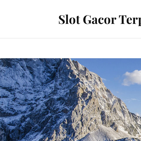
Slot Gacor Ter