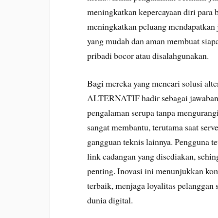
meningkatkan kepercayaan diri para 
meningkatkan peluang mendapatkan jac
yang mudah dan aman membuat siapa s
pribadi bocor atau disalahgunakan.
Bagi mereka yang mencari solusi alt
ALTERNATIF hadir sebagai jawaban 
pengalaman serupa tanpa mengurangi
sangat membantu, terutama saat serv
gangguan teknis lainnya. Pengguna te
link cadangan yang disediakan, sehi
penting. Inovasi ini menunjukkan k
terbaik, menjaga loyalitas pelanggan
dunia digital.