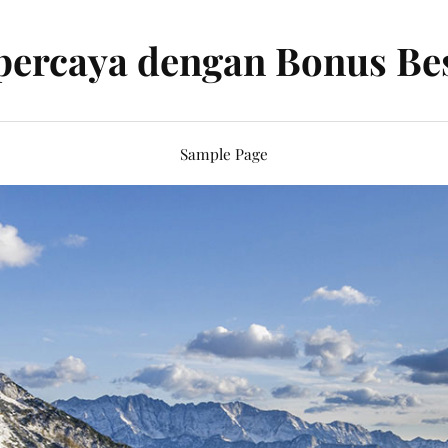
percaya dengan Bonus Be
Sample Page