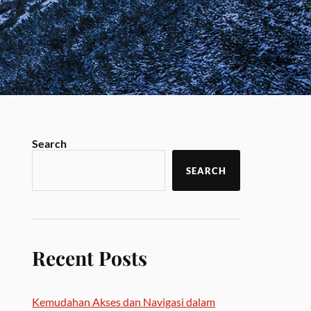
Search
SEARCH
Recent Posts
Kemudahan Akses dan Navigasi dalam