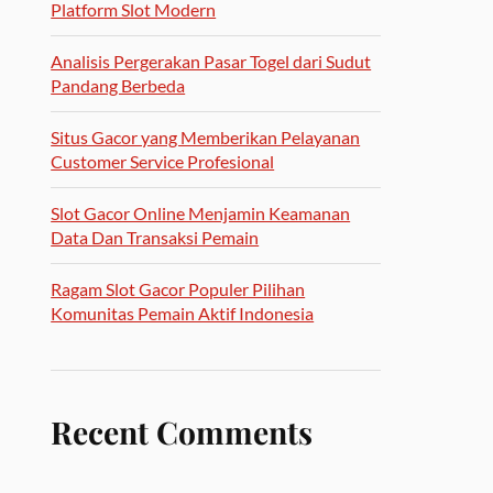
Platform Slot Modern
Analisis Pergerakan Pasar Togel dari Sudut
Pandang Berbeda
Situs Gacor yang Memberikan Pelayanan
Customer Service Profesional
Slot Gacor Online Menjamin Keamanan
Data Dan Transaksi Pemain
Ragam Slot Gacor Populer Pilihan
Komunitas Pemain Aktif Indonesia
Recent Comments