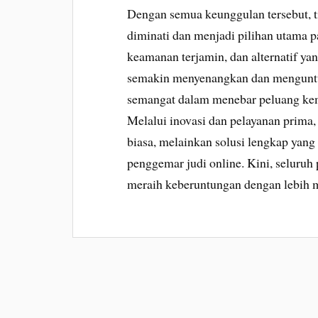
Dengan semua keunggulan tersebut,
diminati dan menjadi pilihan utama p
keamanan terjamin, dan alternatif y
semakin menyenangkan dan menguntun
semangat dalam menebar peluang kem
Melalui inovasi dan pelayanan prima
biasa, melainkan solusi lengkap ya
penggemar judi online. Kini, seluruh
meraih keberuntungan dengan lebih 